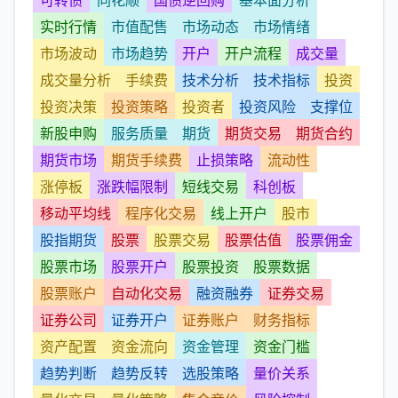
可转债
同花顺
国债逆回购
基本面分析
实时行情
市值配售
市场动态
市场情绪
市场波动
市场趋势
开户
开户流程
成交量
成交量分析
手续费
技术分析
技术指标
投资
投资决策
投资策略
投资者
投资风险
支撑位
新股申购
服务质量
期货
期货交易
期货合约
期货市场
期货手续费
止损策略
流动性
涨停板
涨跌幅限制
短线交易
科创板
移动平均线
程序化交易
线上开户
股市
股指期货
股票
股票交易
股票估值
股票佣金
股票市场
股票开户
股票投资
股票数据
股票账户
自动化交易
融资融券
证券交易
证券公司
证券开户
证券账户
财务指标
资产配置
资金流向
资金管理
资金门槛
趋势判断
趋势反转
选股策略
量价关系