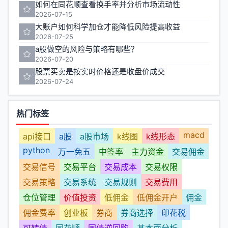
如何在同花顺查看换手率并分析市场流动性
2026-07-15
大账户如何科学加仓才能降低风险提高收益
2026-07-25
a股做空的风险与策略有哪些？
2026-07-20
股票买卖是按实时价格还是收盘价成交
2026-07-24
热门标签
macd
api接口
a股
a股市场
k线图
k线形态
python
万一免五
中签率
主力资金
交易佣金
交易信号
交易平台
交易成本
交易权限
交易策略
交易系统
交易规则
交易费用
仓位管理
价值投资
低佣金
低佣金开户
佣金
佣金费率
创业板
券商
券商选择
印花税