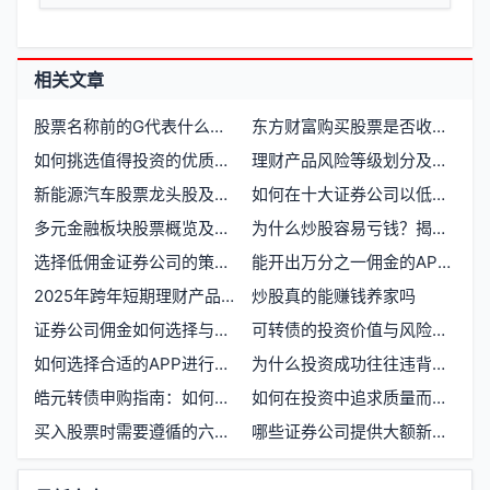
相关文章
股票名称前的G代表什么含义
东方财富购买股票是否收取手续费
如何挑选值得投资的优质股票
理财产品风险等级划分及适合新手的投资选项
新能源汽车股票龙头股及品牌前十名解析
如何在十大证券公司以低佣金开户
多元金融板块股票概览及投资机会
为什么炒股容易亏钱？揭秘股市投资的常见误区
选择低佣金证券公司的策略与建议
能开出万分之一佣金的APP有哪些
2025年跨年短期理财产品利率一览
炒股真的能赚钱养家吗
证券公司佣金如何选择与比较
可转债的投资价值与风险解析
如何选择合适的APP进行可转债投资
为什么投资成功往往违背人性本能
皓元转债申购指南：如何通过股票账户进行操作
如何在投资中追求质量而非数量
买入股票时需要遵循的六大规则
哪些证券公司提供大额新客理财产品
功