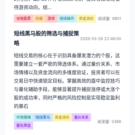
流
待游资动向，结...
向】
阅读量: 9801
当地股票
抄底
游资
短线操作
资金流向
文
短线黑马股的筛选与捕捉策
2026-03-26 22:46:00
章
略
列
短线交易的核心在于识别具备爆发潜力的个股，这
需要建立一套严密的筛选体系。通过量价关系、市
表
场情绪以及资金流向的多维度验证，投资者可以在
-
交易日中快速锁定目标。掌握高效的盘中监控技巧
与量化辅助手段，能够显著提升捕捉涨停或大涨个
第
股的成功率，同时严格的风险控制是实现稳定盈利
页
的基石
市场情绪
短线黑马
资金流向
量价关系
阅读量: 5388
量化筛选