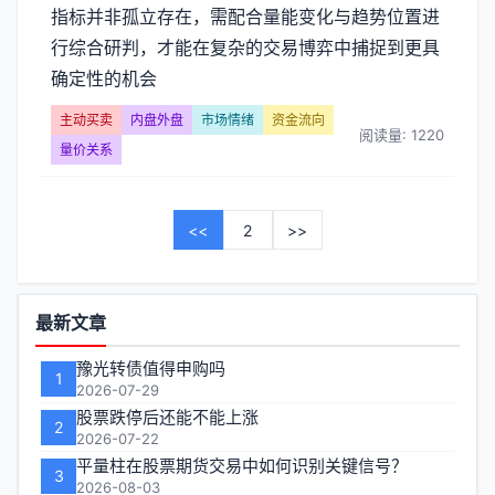
指标并非孤立存在，需配合量能变化与趋势位置进
行综合研判，才能在复杂的交易博弈中捕捉到更具
确定性的机会
主动买卖
内盘外盘
市场情绪
资金流向
阅读量: 1220
量价关系
<<
2
>>
功
最新文章
能
豫光转债值得申购吗
1
区
2026-07-29
股票跌停后还能不能上涨
2
2026-07-22
平量柱在股票期货交易中如何识别关键信号？
3
2026-08-03