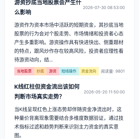
游资抄底当地股票会产生什
2026-07-30 08:53:00
么影响
游资作为资本市场中活跃的短期资金，其抄底当地
股票的行为会对个股走势、市场情绪和投资者心态
产生多重影响。游资操作具有快进快出、侧重题材
的特点，跟风炒作存在较高风险，投资者应理性看
待游资动向，结...
阅读量: 9801
当地股票
抄底
游资
短线操作
资金流向
K线红柱但资金流出该如何
2026-05-20 11:50:00
判断市场真实走势？
当K线呈现红色上涨态势却伴随资金净流出时，这
种量价背离现象需要结合多维度数据验证，通过技
术指标过滤和趋势判断来识别主力资金的真实意
图。