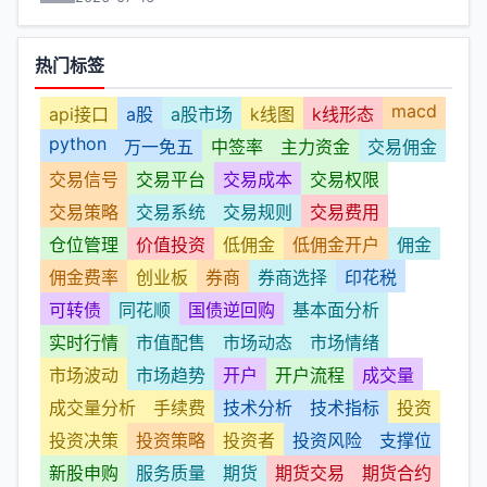
热门标签
macd
api接口
a股
a股市场
k线图
k线形态
python
万一免五
中签率
主力资金
交易佣金
交易信号
交易平台
交易成本
交易权限
交易策略
交易系统
交易规则
交易费用
仓位管理
价值投资
低佣金
低佣金开户
佣金
佣金费率
创业板
券商
券商选择
印花税
可转债
同花顺
国债逆回购
基本面分析
实时行情
市值配售
市场动态
市场情绪
市场波动
市场趋势
开户
开户流程
成交量
成交量分析
手续费
技术分析
技术指标
投资
投资决策
投资策略
投资者
投资风险
支撑位
新股申购
服务质量
期货
期货交易
期货合约