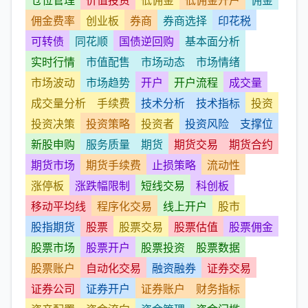
仓位管理
价值投资
低佣金
低佣金开户
佣金
佣金费率
创业板
券商
券商选择
印花税
可转债
同花顺
国债逆回购
基本面分析
实时行情
市值配售
市场动态
市场情绪
市场波动
市场趋势
开户
开户流程
成交量
成交量分析
手续费
技术分析
技术指标
投资
投资决策
投资策略
投资者
投资风险
支撑位
新股申购
服务质量
期货
期货交易
期货合约
期货市场
期货手续费
止损策略
流动性
涨停板
涨跌幅限制
短线交易
科创板
移动平均线
程序化交易
线上开户
股市
股指期货
股票
股票交易
股票估值
股票佣金
股票市场
股票开户
股票投资
股票数据
股票账户
自动化交易
融资融券
证券交易
证券公司
证券开户
证券账户
财务指标