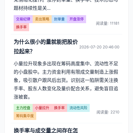
题材持续性是关...
交易纪律
卖出策略
封单量
开盘涨停
阅读量: 11181
换手率
为什么很小的量就能把股价
2026-07-20 20:46:00
拉起来？
小量拉升现象多出现在筹码高度集中、流动性不足
的小盘股中。主力资金利用有限成交量制造上涨假
象，吸引散户跟风后出货。识别这一陷阱需关注换
手率、股东人数变化及量价配合关系，避免盲目追
涨被套。
主力控盘
小量拉升
换手率
流动性风险
阅读量: 2210
筹码集中度
换手率与成交量之间存在怎