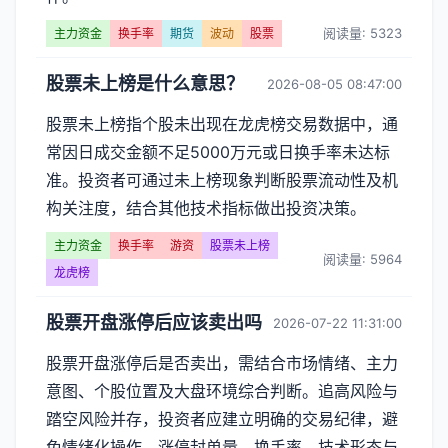
率】
阅读量: 5323
主力资金
换手率
期货
波动
股票
文
股票未上榜是什么意思？
2026-08-05 08:47:00
章
股票未上榜指个股未出现在龙虎榜交易数据中，通
列
常因日成交金额不足5000万元或日换手率未达标
表
准。投资者可通过未上榜现象判断股票流动性及机
构关注度，结合其他技术指标做出投资决策。
-
主力资金
换手率
游资
股票未上榜
第
阅读量: 5964
龙虎榜
页
股票开盘涨停后应该卖出吗
2026-07-22 11:31:00
股票开盘涨停后是否卖出，需结合市场情绪、主力
意图、个股位置及大盘环境综合判断。追高风险与
踏空风险并存，投资者应建立明确的交易纪律，避
免情绪化操作。涨停封单量、换手率、技术形态与