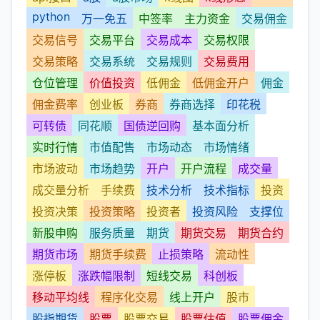
python
万一免五
中签率
主力资金
交易佣金
交易信号
交易平台
交易成本
交易权限
交易策略
交易系统
交易规则
交易费用
仓位管理
价值投资
低佣金
低佣金开户
佣金
佣金费率
创业板
券商
券商选择
印花税
可转债
同花顺
国债逆回购
基本面分析
实时行情
市值配售
市场动态
市场情绪
市场波动
市场趋势
开户
开户流程
成交量
成交量分析
手续费
技术分析
技术指标
投资
投资决策
投资策略
投资者
投资风险
支撑位
新股申购
服务质量
期货
期货交易
期货合约
期货市场
期货手续费
止损策略
流动性
涨停板
涨跌幅限制
短线交易
科创板
移动平均线
程序化交易
线上开户
股市
股指期货
股票
股票交易
股票估值
股票佣金