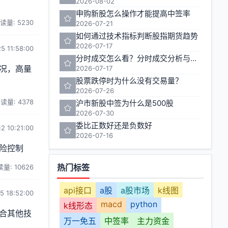
2026-08-02
申购新股怎么操作才能提高中签率
读量: 5230
2026-07-21
如何通过技术指标判断股指期货趋势
2026-07-17
5 11:58:00
分时成交怎么看？分时成交分析与实战技巧
况，高量
2026-07-17
股票跌停时为什么没有交易量？
2026-07-26
读量: 4378
沪市新股中签为什么是500股
2026-07-30
委比正数好还是负数好
2 10:21:00
2026-07-16
险控制
热门标签
量: 10626
api接口
a股
a股市场
k线图
5 18:52:00
macd
python
k线形态
合其他技
万一免五
中签率
主力资金