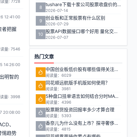
读量: 7728
tushare下载十家公司股票收盘价的实用方法
8
2026-07-14
6 12:41:00
创业板和正常股票有什么区别
9
2026-07-29
资者把握
股票API数据接口哪个好用 量化交易如何获取实时行情
10
2026-07-07
读量: 7546
热门文章
5 14:26:00
中国创业板低价股有哪些值得关注的投资机会?
阅读量：6029
出明智的
同花顺远航版手机版如何使用？
阅读量：3981
5种盘口挂单语言如何结合分时MACD判断买卖点
读量: 3998
阅读量：4396
股票期货投资回报率多少才算合理
7 20:08:00
阅读量：5393
香奈儿为什么没有上市？探寻奢侈品巨头的资本之路
CD、
阅读量：4815
警惕趋势
同花顺界面操作要点有哪些