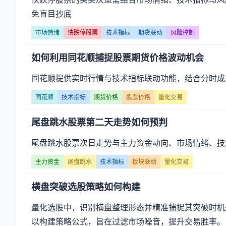
标】
免盲目抄底
文
市场情绪
快跌停股票
技术指标
期货联动
风险控制
章
如何利用同花顺捕捉股票期货价格波动机会
列
同花顺提供实时行情与技术指标联动功能，结合分时成
表
同花顺
技术指标
期货价格
股票价格
量化交易
-
尾盘跳水股票第二天走势如何预判
第
尾盘跳水股票次日走势与主力资金动向、市场情绪、技
页
主力资金
尾盘跳水
技术指标
板块联动
量化交易
横盘突破选股策略如何构建
量化选股中，识别横盘整理形态并精准捕捉其突破时机
以构建策略公式，旨在过滤市场噪音，提升交易胜率。