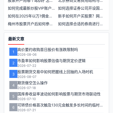
股票开户用哪个app好 怎么开通股票账户
北京券商交易费用结构与平台使用费实况
如何完成最新炒股VIP账户开户全流程
如何选择证券公司开设国债逆回购账户
如何在2025年以万1佣金开设股票账户及寻找客户经理的技巧
新手如何开户买股票？网上佣金标准是多少
梅州市股票开户后如何参与优先股交易
如何选择合适的券商进行股票开户
功
最新文章
能
高价要约收购首日股价有涨跌限制吗
1
区
2026-08-06
市盈率如何影响股票估值与期货定价逻辑
2
2026-07-22
股票期货交易中如何把握线上回抽的入场时机
3
2026-08-07
期货做空怎么操作
4
2026-07-18
国库券收益率波动如何影响股票与期货市场联动性
5
2026-07-10
可转债价格首次触及130元会触发多长时间的临时停牌
6
2026-07-21