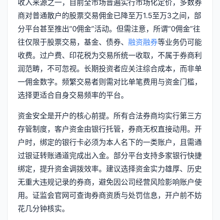
收入来源之一，目前全市场普遍实行市场化定价，多数券
商对普通散户的股票交易佣金已降至万1.5至万3之间，部
分平台甚至推出“0佣金”活动。但需注意，所谓“0佣金”往
往仅限于股票交易，基金、债券、
融资融券
等业务仍可能
收费。过户费、印花税为交易所统一收取，不属于券商利
润范畴，不可忽视。长期投资者应关注综合成本，而非单
一佣金数字。频繁交易者则需对比单笔费用与资金门槛，
选择更适合自身交易频率的平台。
资金安全是开户的核心前提。所有合法券商均实行第三方
存管制度，客户资金由银行托管，券商无权直接动用。开
户时，绑定的银行卡必须为本人名下的一类账户，且需通
过银证转账通道完成出入金。部分平台支持多家银行快捷
绑定，提升资金调拨效率。建议选择资金实力雄厚、历史
无重大违规记录的券商，避免因公司经营风险影响账户使
用。证监会官网可查询券商资质与处罚信息，开户前不妨
花几分钟核实。