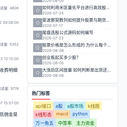
2026-08-05
如何利用米匡量化平台进行高效股票与期货交易
读量: 4806
2026-07-24
斐波那契数列如何提升股票与期货交易的准确性
2 09:08:00
2026-07-17
尾盘选股公式源码如何编写
2026-07-23
读量: 6352
股票价格是怎么形成的 为什么每个人的卖出价不一样
2026-08-08
创业板起买多少股？
2 12:15:00
2026-08-05
收费明细
大涨后区间放量 如何判断是出货还是洗盘
2026-08-06
读量: 9774
热门标签
7 15:57:00
api接口
a股
a股市场
k线图
macd
python
低佣金是
k线形态
万一免五
中签率
主力资金