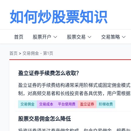
如何炒股票知识
首页
股票开户
股票交易
交易策略
首页
>
交易佣金 - 第1页
分
盈立证券手续费怎么收取？
类
盈立证券的手续费结构通常采用阶梯式或固定佣金模式
制，对高频交易者和长线投资者各具优势，用户需根据
【交
交易佣金
交易成本
平台使用费
盈立证券
阶梯收费
易
股票交易佣金怎么降低
佣
投资证券须关注券商佣金构成，包含交易佣金、规费与