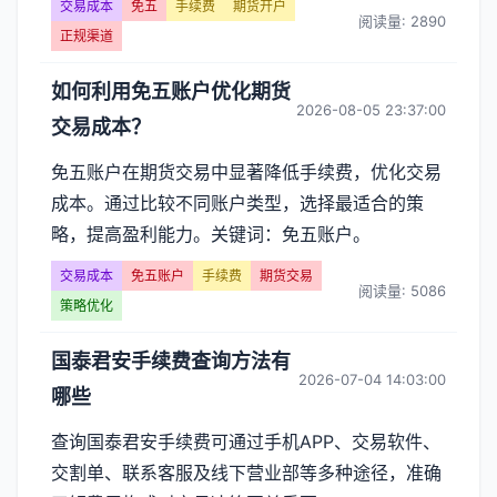
费】
交易成本
免五
手续费
期货开户
阅读量: 2890
正规渠道
文
如何利用免五账户优化期货
章
2026-08-05 23:37:00
交易成本？
列
免五账户在期货交易中显著降低手续费，优化交易
表
成本。通过比较不同账户类型，选择最适合的策
略，提高盈利能力。关键词：免五账户。
-
交易成本
免五账户
手续费
期货交易
第
阅读量: 5086
策略优化
页
国泰君安手续费查询方法有
2026-07-04 14:03:00
哪些
查询国泰君安手续费可通过手机APP、交易软件、
交割单、联系客服及线下营业部等多种途径，准确