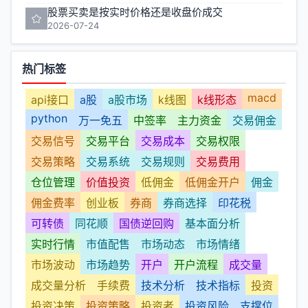
股票买卖是按实时价格还是收盘价成交
2026-07-24
热门标签
macd
api接口
a股
a股市场
k线图
k线形态
python
万一免五
中签率
主力资金
交易佣金
交易信号
交易平台
交易成本
交易权限
交易策略
交易系统
交易规则
交易费用
仓位管理
价值投资
低佣金
低佣金开户
佣金
佣金费率
创业板
券商
券商选择
印花税
可转债
同花顺
国债逆回购
基本面分析
实时行情
市值配售
市场动态
市场情绪
市场波动
市场趋势
开户
开户流程
成交量
成交量分析
手续费
技术分析
技术指标
投资
投资决策
投资策略
投资者
投资风险
支撑位