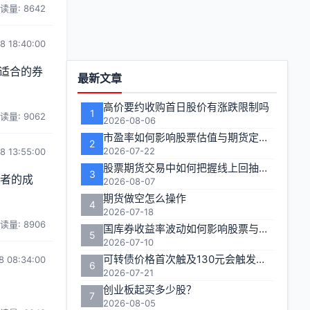
读量: 8642
8 18:40:00
功
适合的券
最新文章
能
高价要约收购首日股价有涨跌限制吗
1
读量: 9062
区
2026-08-06
市盈率如何影响股票估值与期货定价逻辑
2
2026-07-22
8 13:55:00
股票期货交易中如何把握线上回抽的入场时机
3
资者的成
2026-08-07
期货做空怎么操作
4
2026-07-18
读量: 8906
国库券收益率波动如何影响股票与期货市场联动性
5
2026-07-10
可转债价格首次触及130元会触发多长时间的临时停牌
8 08:34:00
6
2026-07-21
创业板起买多少股？
7
2026-08-05