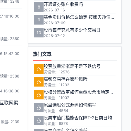
读量: 3248
开通证券账户收费吗
8
2026-07-16
7 18:16:00
基金卖出价格怎么确定 按哪天净值计算
9
2026-07-09
。
股市每年究竟有多少个交易日
10
2026-07-12
读量: 2360
6 15:42:00
热门文章
股票放量滞涨是不是下跌信号
阅读量：12576
读量: 2588
高频交易存在哪些风险
阅读量：11232
4 16:38:00
股权分置改革如何重塑股票市场定价机制
阅读量：11007
互联网渠
尾盘选股公式源码如何编写
阅读量：4564
股票市值门槛能否保障T-2日前日均市值1万元的投资安全
读量: 2139
阅读量：6878
股票交易佣金怎么降低