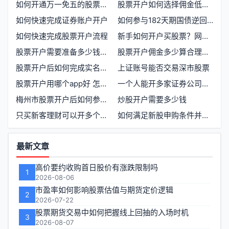
如何开通万一免五的股票交易账户
股票开户如何选择佣金低且服务可靠的证券公司
如何快速完成证券账户开户
如何参与182天期国债逆回购操作？20万元资金如何配置
如何快速完成股票开户流程
新手如何开户买股票？网上佣金标准是多少
股票开户需要准备多少钱才能开始交易
股票开户佣金多少算合理？全流程指南
股票开户后如何完成实名认证并绑定银行卡
上证账号能否交易深市股票
股票开户用哪个app好 怎么开通股票账户
一个人能开多家证券公司账户吗？
梅州市股票开户后如何参与优先股交易
炒股开户需要多少钱
只买新客理财可以开多个证券账户吗
如何满足新股申购条件并获取投资收益
功
最新文章
能
高价要约收购首日股价有涨跌限制吗
1
区
2026-08-06
市盈率如何影响股票估值与期货定价逻辑
2
2026-07-22
股票期货交易中如何把握线上回抽的入场时机
3
2026-08-07