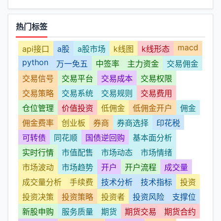
热门标签
macd
api接口
a股
a股市场
k线图
k线形态
python
万一免五
中签率
主力资金
交易佣金
交易信号
交易平台
交易成本
交易权限
交易策略
交易系统
交易规则
交易费用
仓位管理
价值投资
低佣金
低佣金开户
佣金
佣金费率
创业板
券商
券商选择
印花税
可转债
同花顺
国债逆回购
基本面分析
实时行情
市值配售
市场动态
市场情绪
市场波动
市场趋势
开户
开户流程
成交量
成交量分析
手续费
技术分析
技术指标
投资
投资决策
投资策略
投资者
投资风险
支撑位
新股申购
服务质量
期货
期货交易
期货合约