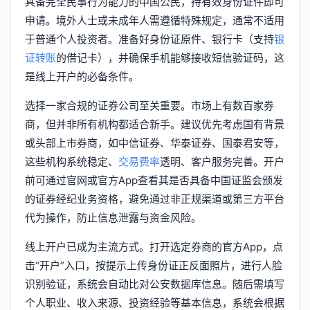
具备完全民事行为能力的中国公民，持有效身份证件即可
申请。境外人士或未成年人需遵循特殊规定，通常不适用
于普通个人投资者。准备好身份证原件、银行卡（支持
银
证转账
的借记卡），并确保手机能够接收短信验证码，这
是线上开户的必备条件。
选择一家合规的证券公司至关重要。市场上有数百家券
商，但并非所有机构都适合新手。建议优先考虑国有背景
或头部上市券商，如中信证券、华泰证券、国泰君安等，
这些机构系统稳定、
交易费率
透明、客户服务完善。开户
前可通过官网或官方App查看其是否具备中国证监会颁发
的证券经纪业务资格，避免通过非正规渠道或第三方平台
代为操作，防止信息泄露与资金风险。
线上开户已成为主流方式。打开选定券商的官方App，点
击“开户”入口，按提示上传身份证正反面照片，进行人脸
识别验证，系统会自动比对公安数据库信息。随后需填写
个人职业、收入来源、投资经验等基本信息，系统会根据