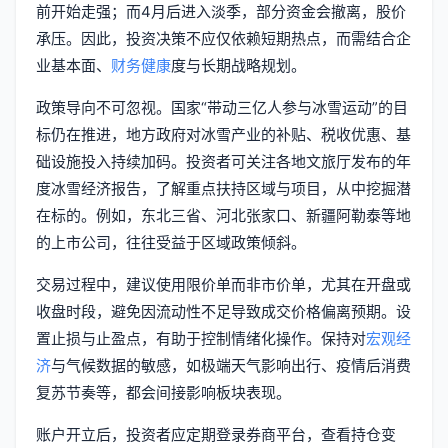
前开始走强；而4月后进入淡季，部分资金会撤离，股价
承压。因此，投资决策不应仅依赖短期热点，而需结合企
业基本面、
财务健康
度与长期战略规划。
政策导向不可忽视。国家“带动三亿人参与冰雪运动”的目
标仍在推进，地方政府对冰雪产业的补贴、税收优惠、基
础设施投入持续加码。投资者可关注各地文旅厅发布的年
度冰雪经济报告，了解重点扶持区域与项目，从中挖掘潜
在标的。例如，东北三省、河北张家口、新疆阿勒泰等地
的上市公司，往往受益于区域政策倾斜。
交易过程中，建议使用限价单而非市价单，尤其在开盘或
收盘时段，避免因流动性不足导致成交价格偏离预期。设
置止损与止盈点，有助于控制情绪化操作。保持对
宏观经
济
与气候数据的敏感，如极端天气影响出行、疫情后消费
复苏节奏等，都会间接影响板块表现。
账户开立后，投资者应定期登录券商平台，查看持仓变