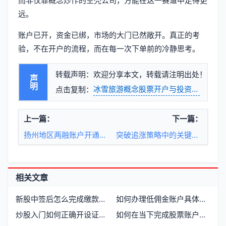
而非仅靠概念炒作的空壳公司，方能在这一赛道中走得更
远。
账户已开，资金已绑，市场的大门已然敞开。真正的考
验，不在开户的流程，而在每一次下单前的冷静思考。
转载声明：欢迎分享本文，转载请注明出处！
声明
冰雪旅游概念股票开户与投资路径
点击复制：
上一篇：
下一篇：
扬州地区两融账户开通与利率实况
突破追涨策略中的关键信号与市场节奏
相关文章
新股中签后怎么完成缴款操作
如何办理低佣金账户具体步骤有哪些
炒股入门如何正确开设证券账户
如何在当下完成股票账户的开立与初步配置