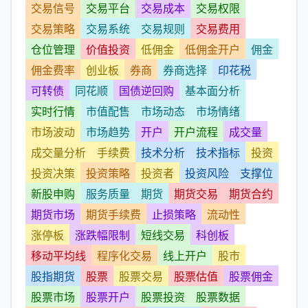
交易信号
交易平台
交易成本
交易权限
交易策略
交易系统
交易规则
交易费用
仓位管理
价值投资
低佣金
低佣金开户
佣金
佣金费率
创业板
券商
券商选择
印花税
可转债
同花顺
国债逆回购
基本面分析
实时行情
市值配售
市场动态
市场情绪
市场波动
市场趋势
开户
开户流程
成交量
成交量分析
手续费
技术分析
技术指标
投资
投资决策
投资策略
投资者
投资风险
支撑位
新股申购
服务质量
期货
期货交易
期货合约
期货市场
期货手续费
止损策略
流动性
涨停板
涨跌幅限制
短线交易
科创板
移动平均线
程序化交易
线上开户
股市
股指期货
股票
股票交易
股票估值
股票佣金
股票市场
股票开户
股票投资
股票数据