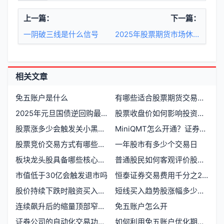
上一篇：
下一篇：
一阴破三线是什么信号
2025年股票期货市场休市时间如何安排
相关文章
免五账户是什么
有哪些适合股票期货交易的免费量化自动交易软件推荐
2025年元旦国债逆回购最新收益率如何查询
股票收盘价如何影响投资决策
股票涨多少会触发关小黑屋机制
MiniQMT怎么开通？证券公司如何接入量化交易系统
股票竞价交易方式有哪些类型
一年股市有多少个交易日
板块龙头股具备哪些核心特征
普通股民如何客观评价股神巴菲特
市值低于30亿会触发退市吗
恒泰证券交易费用千分之2.6怎么这么高？
股价持续下跌时融资买入有什么风险
短线买入趋势股涨幅多少适合介入
连续飙升后的缩量顶部窄幅盘整是顶部信号吗
免五账户怎么开
证券公司的自动化交易功能解析与选择指南
如何利用免五账户优化期货交易成本？