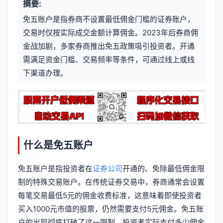
摘要:
元
章
免五账户是指券商不设置最低佣金门槛的证券账户，
信
标
交易时仅按实际成交金额计算佣金。2023年后券商佣
息
金战加剧，多家券商推出免五政策吸引投资者。开通
签
需满足资金门槛、交易频率等条件，可通过线上或线
下渠道办理。
什么是免五账户
免五账户是指投资者在
证券公司
开通的、免除最低佣金限
制的特殊交易账户。在传统证券交易中，券商通常会设置
每笔交易最低5元的佣金收费标准，这意味着即使投资者
买入1000元市值的股票，仍然需要支付5元佣金。免五账
户的出现彻底打破了这一限制，投资者实际支付多少佣金