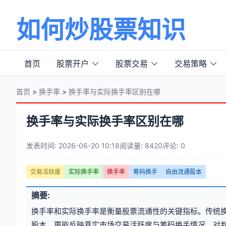
如何炒股票知识
首页
股票开户
股票交易
交易策略
首页
>
换手率
>
换手率与实际换手率区别在哪
换手率与实际换手率区别在哪
发表时间: 2026-06-20 10:18
阅读量: 8420
评论: 0
文
交易活跃度
实际换手率
换手率
筹码换手
自由流通股本
章
文
摘要:
元
章
换手率和实际换手率是衡量股票流通性的关键指标。传统
信
标
股本，更能反映真实市场交易活跃度与筹码换手情况，对判断