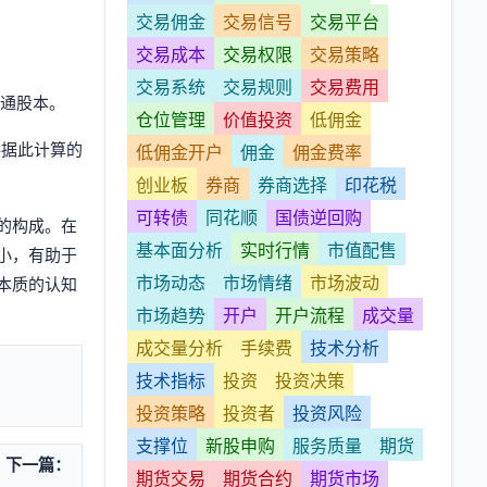
交易佣金
交易信号
交易平台
交易成本
交易权限
交易策略
交易系统
交易规则
交易费用
流通股本。
仓位管理
价值投资
低佣金
供据此计算的
低佣金开户
佣金
佣金费率
创业板
券商
券商选择
印花税
可转债
同花顺
国债逆回购
的构成。在
基本面分析
实时行情
市值配售
小，有助于
市场动态
市场情绪
市场波动
本质的认知
市场趋势
开户
开户流程
成交量
成交量分析
手续费
技术分析
技术指标
投资
投资决策
投资策略
投资者
投资风险
支撑位
新股申购
服务质量
期货
下一篇：
期货交易
期货合约
期货市场