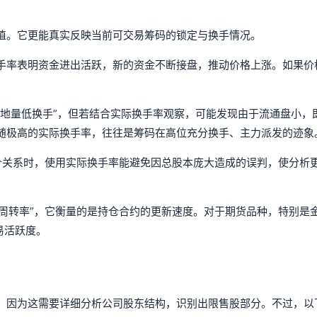
值。它更能真实反映当前可交易筹码的锁定与换手情况。
手率表明资金进出活跃，新的资金不断接盘，推动价格上涨。如果价
“地量低换手”，但若结合实际换手率观察，可能发现由于流通盘小，
随极高的实际换手率，往往是筹码在高位充分换手、主力派发的迹象
量价关系时，使用实际换手率能避免因总股本庞大造成的误判，使分析
仓周转率”，它衡量的是持仓合约的更新速度。对于期货品种，特别是
易活跃度。
，因为这需要详细分析公司股东结构，识别出限售股部分。不过，以