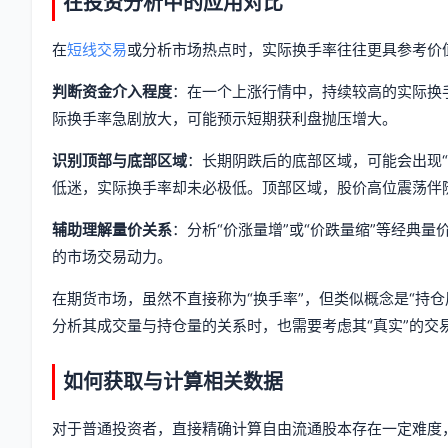
在投资分析中的应用对比
在
短线交易
或分析市场热点时，实际换手率往往更具参考价
判断资金介入程度
：在一个上涨行情中，持续较高的实际换
际换手率急剧放大，可能预示短期获利盘抛压增大。
识别顶部与底部区域
：长期阴跌后的底部区域，可能会出现
低迷，实际换手率却未必极低。顶部区域，股价高位震荡伴
辅助理解量价关系
：分析“价涨量增”或“价跌量缩”等经典
的市场交易动力。
在期货市场，虽然不直接称为“换手率”，但类似概念是“持
分析其成交量与持仓量的关系时，也需要考虑其“真实”的交
如何获取与计算相关数据
对于普通投资者，直接精确计算自由流通股本存在一定难度