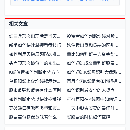
相关文章
红三兵形态出现后是当天买入还是次日买入更合适
投资者如何判断均线对股价的阻力卖点
新手如何快速掌握看盘技巧
跌停板出货和吸筹的区别是什么
如何利用天鹅展翅形态准确抄底买入
量比如何判断主力资金动向与买卖时机
头肩顶形态破位时的卖出决策与市场心理
如何通过成交量判断股票走势趋势
K线位置如何判断走势方向
如何通过K线图识别大盘涨跌趋势
单根阳线上穿均线揭示趋势反转信号
圆月弯刀K线组合如何把握短线买入时机
股市反弹和反转有什么区别
如何识别最安全的入货点
如何判断走势以快速抢反弹
打桩巨阳在K线图中如何识别与应用实战案例解析
突破缺口有哪些类型和市场意义
一天中股票买卖的最佳时间点是什么时候
股票高位横盘意味着什么
买股票的时机如何掌控