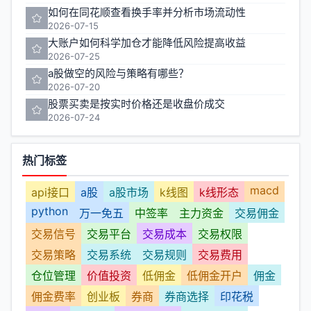
如何在同花顺查看换手率并分析市场流动性
2026-07-15
大账户如何科学加仓才能降低风险提高收益
2026-07-25
a股做空的风险与策略有哪些？
2026-07-20
股票买卖是按实时价格还是收盘价成交
2026-07-24
热门标签
macd
api接口
a股
a股市场
k线图
k线形态
python
万一免五
中签率
主力资金
交易佣金
交易信号
交易平台
交易成本
交易权限
交易策略
交易系统
交易规则
交易费用
仓位管理
价值投资
低佣金
低佣金开户
佣金
佣金费率
创业板
券商
券商选择
印花税