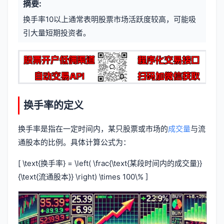
摘要:
元
章
换手率10以上通常表明股票市场活跃度较高，可能吸
信
标
引大量短期投资者。
息
签
换手率的定义
换手率是指在一定时间内，某只股票或市场的
成交量
与流
通股本的比例。具体计算公式为：
[ \text{换手率} = \left( \frac{\text{某段时间内的成交量}}
{\text{流通股本}} \right) \times 100\% ]