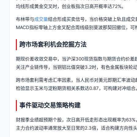
均线形成黄金交叉时，创业板指次日高开概率达72%。
布林带与
成交量
结合形成买卖信号，当价格突破上轨且成交量
MACD指标零轴上方金叉配合周线级别斐波那契回撤位，可
跨市场套利机会挖掘方法
期现价差收敛交易中，当沪深300现货指数与期货合约价差
关注产业链传导，当铜铝比值突破3.2时，有色金属板块轮动
跨市场套利需考虑汇率因素，当人民币对美元即期汇率波动超
检验显示玉米与淀粉期货相关系数达0.87，可构建对冲组合
事件驱动交易策略构建
财报季业绩超预期个股，次日高开低走形态出现概率为63%
主力合约波动率通常放大至日常的2.3倍，适合构建方向性