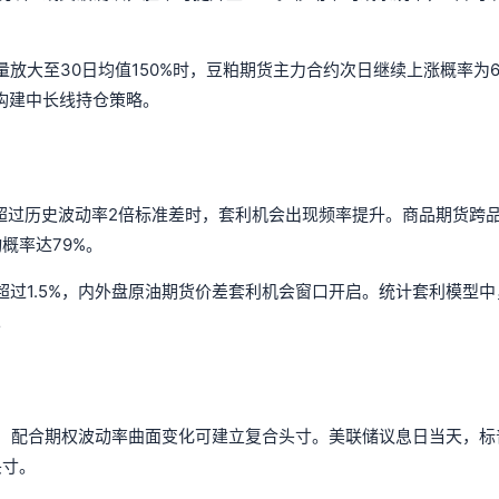
放大至30日均值150%时，豆粕期货主力合约次日继续上涨概率为6
构建中长线持仓策略。
超过历史波动率2倍标准差时，套利机会出现频率提升。商品期货跨
概率达79%。
过1.5%，内外盘原油期货价差套利机会窗口开启。统计套利模型中
。
，配合期权波动率曲面变化可建立复合头寸。美联储议息日当天，标普
头寸。