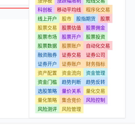
涨停板
涨跌幅限制
短线交易
科创板
移动平均线
程序化交易
线上开户
股市
股指期货
股票
股票交易
股票估值
股票佣金
股票市场
股票开户
股票投资
股票数据
股票账户
自动化交易
融资融券
证券交易
证券公司
证券开户
证券账户
财务指标
资产配置
资金流向
资金管理
资金门槛
趋势判断
趋势反转
选股策略
量价关系
量化交易
量化策略
集合竞价
风险控制
风险测评
风险管理