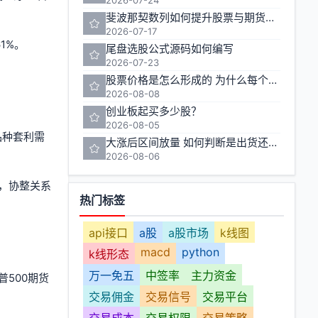
斐波那契数列如何提升股票与期货交易的准确性
2026-07-17
1%。
尾盘选股公式源码如何编写
2026-07-23
股票价格是怎么形成的 为什么每个人的卖出价不一样
2026-08-08
创业板起买多少股？
2026-08-05
品种套利需
大涨后区间放量 如何判断是出货还是洗盘
2026-08-06
，协整关系
热门标签
api接口
a股
a股市场
k线图
macd
python
k线形态
万一免五
中签率
主力资金
500期货
交易佣金
交易信号
交易平台
交易成本
交易权限
交易策略