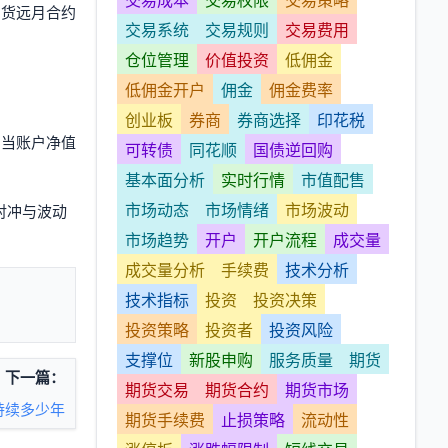
期货远月合约
交易系统
交易规则
交易费用
仓位管理
价值投资
低佣金
低佣金开户
佣金
佣金费率
创业板
券商
券商选择
印花税
，当账户净值
可转债
同花顺
国债逆回购
基本面分析
实时行情
市值配售
市场动态
市场情绪
市场波动
对冲与波动
市场趋势
开户
开户流程
成交量
成交量分析
手续费
技术分析
技术指标
投资
投资决策
投资策略
投资者
投资风险
支撑位
新股申购
服务质量
期货
下一篇：
期货交易
期货合约
期货市场
持续多少年
期货手续费
止损策略
流动性