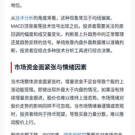
地位。
从
技术分析
的角度来看，这种现象常见于均线偏离、
MACD顶背离等技术信号出现之后。投资者需要关注的是
回调的幅度和成交量变化，判断是上升趋势中的正常整理
还是趋势反转的信号。单纯依靠内盘外盘数据难以准确判
断，投资者应结合多种技术分析工具进行综合决策。
市场资金面紧张与情绪因素
当市场整体资金面紧张时，增量资金不足会导致个股的上
涨动能受限。即使出现外盘大于内盘的情况，如果没有持
续增量资金跟进，股价也难以维持上涨态势。市场情绪对
股价走势的影响同样不可忽视。当市场情绪偏谨慎或悲观
时，投资者倾向于持币观望，导致买盘力量分散，难以推
动股价上行。
融资余额下降、IPO加速、
限售股解禁
等都会对市场资金