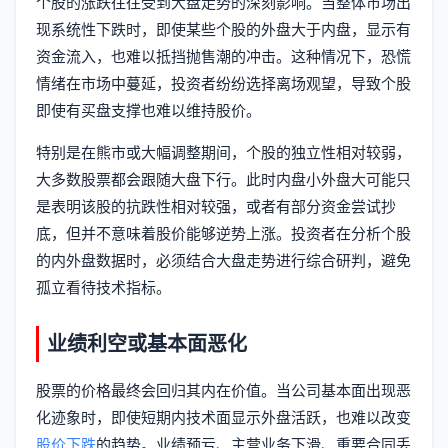
个股的涨跌往往受到大盘走势的深刻影响。当整体市场出
现系统性下跌时，即使某些个股的外盘大于内盘，显示有
资金流入，也难以抵挡抛售潮的冲击。这种情况下，恐慌
情绪在市场中蔓延，投资者纷纷选择离场观望，导致个股
即使有买盘支撑也难以维持股价。
特别是在熊市或大幅调整期间，个股的独立性相对较弱，
大多数股票都会跟随大盘下行。此时内盘小外盘大可能只
是表明该股的抗跌性相对较强，或者有部分资金尝试抄
底，但并不意味着股价能够逆势上涨。投资者在分析个股
的内外盘数据时，必须结合大盘走势进行综合研判，避免
孤立看待技术指标。
业绩利空或基本面恶化
股票的价格最终会回归其内在价值。当公司基本面出现恶
化迹象时，即使短期内技术面显示外盘活跃，也难以改变
股价下跌
的趋势。业绩预亏、主营业务下滑、重要合同丢