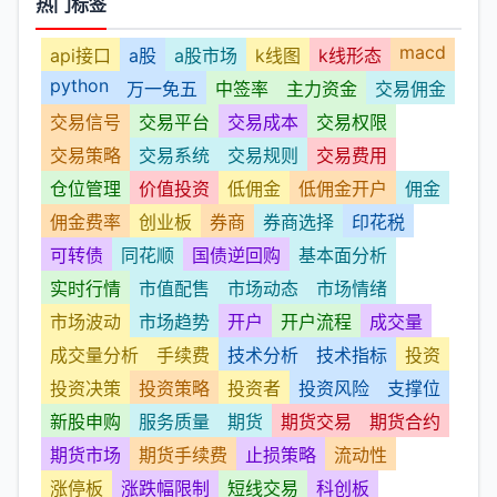
热门标签
macd
api接口
a股
a股市场
k线图
k线形态
python
万一免五
中签率
主力资金
交易佣金
交易信号
交易平台
交易成本
交易权限
交易策略
交易系统
交易规则
交易费用
仓位管理
价值投资
低佣金
低佣金开户
佣金
佣金费率
创业板
券商
券商选择
印花税
可转债
同花顺
国债逆回购
基本面分析
实时行情
市值配售
市场动态
市场情绪
市场波动
市场趋势
开户
开户流程
成交量
成交量分析
手续费
技术分析
技术指标
投资
投资决策
投资策略
投资者
投资风险
支撑位
新股申购
服务质量
期货
期货交易
期货合约
期货市场
期货手续费
止损策略
流动性
涨停板
涨跌幅限制
短线交易
科创板