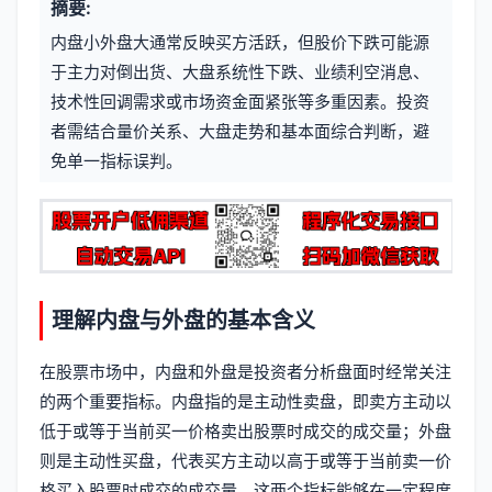
摘要:
元
章
内盘小外盘大通常反映买方活跃，但股价下跌可能源
信
标
于主力对倒出货、大盘系统性下跌、业绩利空消息、
息
技术性回调需求或市场资金面紧张等多重因素。投资
签
者需结合量价关系、大盘走势和基本面综合判断，避
免单一指标误判。
理解内盘与外盘的基本含义
在股票市场中，内盘和外盘是投资者分析盘面时经常关注
的两个重要指标。内盘指的是主动性卖盘，即卖方主动以
低于或等于当前买一价格卖出股票时成交的成交量；外盘
则是主动性买盘，代表买方主动以高于或等于当前卖一价
格买入股票时成交的成交量。这两个指标能够在一定程度