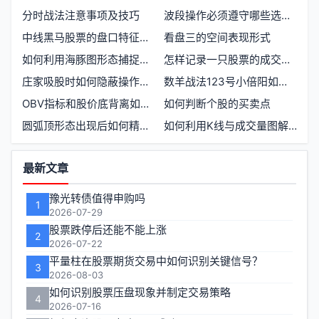
分时战法注意事项及技巧
波段操作必须遵守哪些选股原则
中线黑马股票的盘口特征有哪些
看盘三的空间表现形式
如何利用海豚图形态捕捉黑马股
怎样记录一只股票的成交量变化趋势
庄家吸股时如何隐蔽操作并积累筹码
数羊战法123号小倍阳如何构建
OBV指标和股价底背离如何判断买入时机
如何判断个股的买卖点
圆弧顶形态出现后如何精准把握卖出时机
如何利用K线与成交量图解进行识底和抄底
功
最新文章
能
豫光转债值得申购吗
1
区
2026-07-29
股票跌停后还能不能上涨
2
2026-07-22
平量柱在股票期货交易中如何识别关键信号？
3
2026-08-03
如何识别股票压盘现象并制定交易策略
4
2026-07-16