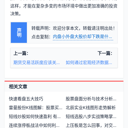
这样，才能在复杂多变的市场环境中做出更加准确的投资
决策。
转载声明：欢迎分享本文，转载请注明出处！
声明
内盘小外盘大股价却下跌是什么原因
点击复制：
上一篇：
下一篇：
期货交易活跃度应该关注哪个指标
如何通过宏观经济数据判断股票市场趋势
相关文章
快速看盘五大技巧
股票盘面分析与技术分析如何结合使用提高交易胜率
雷曼股份K线图解：股票买入的逻辑实战
北辰实业K线图形走势解析
短线炒股如何快速盈利 有哪些实用的操作技巧
短线选股八步实战策略掌握高效选股流程
连续涨停板战法中如何利用量在价先捕捉主升浪？
上压板是怎么回事，对交易有什么影响