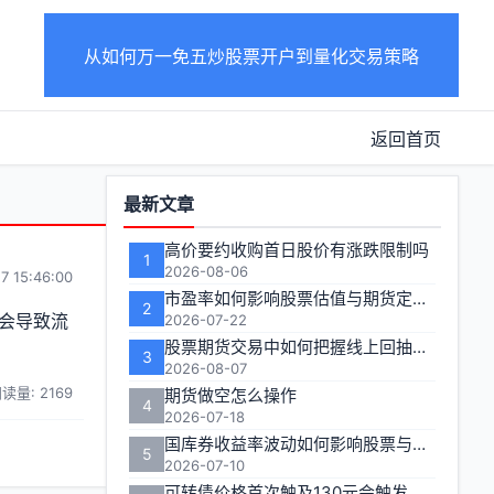
从如何万一免五炒股票开户到量化交易策略
返回首页
功
最新文章
能
高价要约收购首日股价有涨跌限制吗
1
区
2026-08-06
7 15:46:00
市盈率如何影响股票估值与期货定价逻辑
2
会导致流
2026-07-22
股票期货交易中如何把握线上回抽的入场时机
3
2026-08-07
读量: 2169
期货做空怎么操作
4
2026-07-18
国库券收益率波动如何影响股票与期货市场联动性
5
2026-07-10
可转债价格首次触及130元会触发多长时间的临时停牌