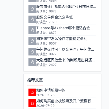
阅读量：4564
股票市值门槛能否保障T-2日前日均市值1万元的投资安全
阅读量：6878
股票交易佣金怎么降低
阅读量：7020
Tushare与Akshare哪个更适合金融数据获取
阅读量：6872
期货做空怎么操作才能稳定盈利
阅读量：6507
午间休盘时间可以交易吗？午间休盘对股票期货投资有什么影响
阅读量：9972
大涨后区间放量 如何判断是出货还是洗盘
阅读量：2427
推荐文章
如何申请新股申购
2026-07-26
如何购买创业板股票及开户流程有哪些注意事项
2026-07-29