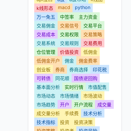
macd
python
k线形态
万一免五
中签率
主力资金
交易佣金
交易信号
交易平台
交易成本
交易权限
交易策略
交易系统
交易规则
交易费用
仓位管理
价值投资
低佣金
低佣金开户
佣金
佣金费率
创业板
券商
券商选择
印花税
可转债
同花顺
国债逆回购
基本面分析
实时行情
市值配售
市场动态
市场情绪
市场波动
市场趋势
开户
开户流程
成交量
成交量分析
手续费
技术分析
技术指标
投资
投资决策