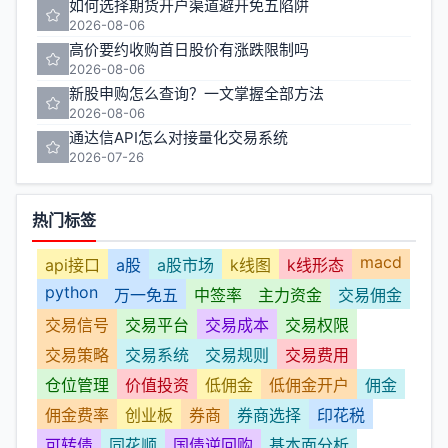
如何选择期货开户渠道避开免五陷阱
2026-08-06
高价要约收购首日股价有涨跌限制吗
2026-08-06
新股申购怎么查询？一文掌握全部方法
2026-08-06
通达信API怎么对接量化交易系统
2026-07-26
热门标签
macd
api接口
a股
a股市场
k线图
k线形态
python
万一免五
中签率
主力资金
交易佣金
交易信号
交易平台
交易成本
交易权限
交易策略
交易系统
交易规则
交易费用
仓位管理
价值投资
低佣金
低佣金开户
佣金
佣金费率
创业板
券商
券商选择
印花税
可转债
同花顺
国债逆回购
基本面分析