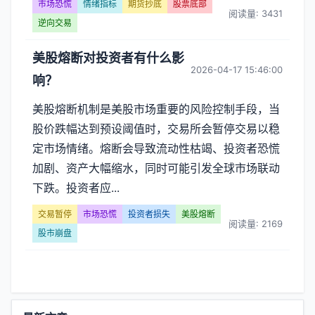
恐
市场恐慌
情绪指标
期货抄底
股票底部
阅读量: 3431
逆向交易
慌】
美股熔断对投资者有什么影
文
2026-04-17 15:46:00
响？
章
美股熔断机制是美股市场重要的风险控制手段，当
列
股价跌幅达到预设阈值时，交易所会暂停交易以稳
定市场情绪。熔断会导致流动性枯竭、投资者恐慌
表
加剧、资产大幅缩水，同时可能引发全球市场联动
-
下跌。投资者应...
第
交易暂停
市场恐慌
投资者损失
美股熔断
阅读量: 2169
股市崩盘
页
功