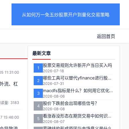
从如何万一免五炒股票开户到量化交易策略
返回首页
功
最新文章
能
股票交易规则允许新开户当日买入吗
1
区
2026-07-18
5 11:31:00
哪些工具可以替代yfinance进行股票期货数据获取
2
外流、杠
2026-07-31
macdfs指标是什么？如何用它优化期货交易策略？
3
2026-08-06
读量: 3183
股价下跌前会出现哪些信号？
4
2026-08-08
看涨吞没形态在期货交易中如何识别和应用？
7 15:46:00
5
2026-08-07
会导致流
墓碑线的形成原因与市场意义是什么