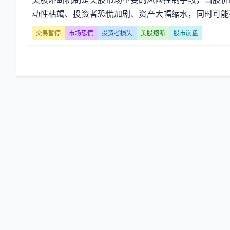
盘】
动性枯竭、投资者恐慌加剧、资产大幅缩水，同时可能引
文
交易暂停
市场恐慌
投资者损失
美股熔断
股市崩盘
章
列
表
-
第
页