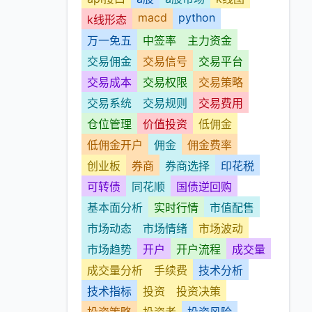
macd
python
k线形态
万一免五
中签率
主力资金
交易佣金
交易信号
交易平台
交易成本
交易权限
交易策略
交易系统
交易规则
交易费用
仓位管理
价值投资
低佣金
低佣金开户
佣金
佣金费率
创业板
券商
券商选择
印花税
可转债
同花顺
国债逆回购
基本面分析
实时行情
市值配售
市场动态
市场情绪
市场波动
市场趋势
开户
开户流程
成交量
成交量分析
手续费
技术分析
技术指标
投资
投资决策