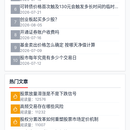
可转债价格首次触及130元会触发多长时间的临时停牌
页
6
2026-07-21
创业板起买多少股？
7
2026-08-05
开通证券账户收费吗
8
2026-07-16
基金卖出价格怎么确定 按哪天净值计算
9
2026-07-09
股市每年究竟有多少个交易日
10
2026-07-12
热门文章
股票放量滞涨是不是下跌信号
阅读量：12576
高频交易存在哪些风险
阅读量：11232
股权分置改革如何重塑股票市场定价机制
阅读量：11007