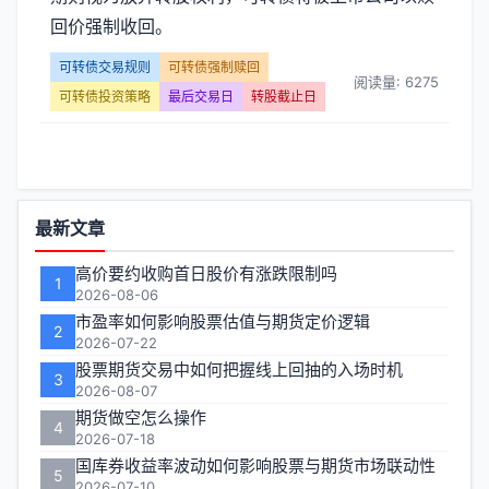
债
回价强制收回。
交
可转债交易规则
可转债强制赎回
阅读量: 6275
易
可转债投资策略
最后交易日
转股截止日
规
则】
功
最新文章
文
能
高价要约收购首日股价有涨跌限制吗
章
1
区
2026-08-06
市盈率如何影响股票估值与期货定价逻辑
列
2
2026-07-22
股票期货交易中如何把握线上回抽的入场时机
表
3
2026-08-07
期货做空怎么操作
-
4
2026-07-18
国库券收益率波动如何影响股票与期货市场联动性
第
5
2026-07-10