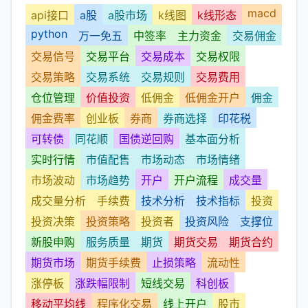
macd
api接口
a股
a股市场
k线图
k线形态
python
万一免五
中签率
主力资金
交易佣金
交易信号
交易平台
交易成本
交易权限
交易策略
交易系统
交易规则
交易费用
仓位管理
价值投资
低佣金
低佣金开户
佣金
佣金费率
创业板
券商
券商选择
印花税
可转债
同花顺
国债逆回购
基本面分析
实时行情
市值配售
市场动态
市场情绪
市场波动
市场趋势
开户
开户流程
成交量
成交量分析
手续费
技术分析
技术指标
投资
投资决策
投资策略
投资者
投资风险
支撑位
新股申购
服务质量
期货
期货交易
期货合约
期货市场
期货手续费
止损策略
流动性
涨停板
涨跌幅限制
短线交易
科创板
移动平均线
程序化交易
线上开户
股市