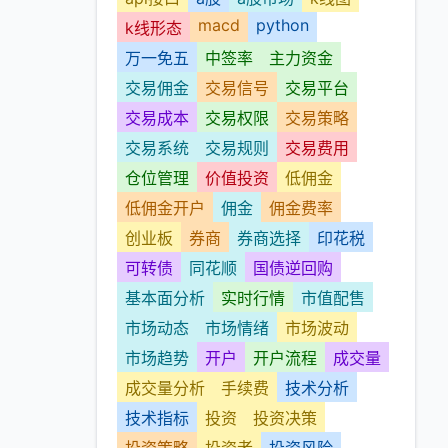
macd
python
k线形态
万一免五
中签率
主力资金
交易佣金
交易信号
交易平台
交易成本
交易权限
交易策略
交易系统
交易规则
交易费用
仓位管理
价值投资
低佣金
低佣金开户
佣金
佣金费率
创业板
券商
券商选择
印花税
可转债
同花顺
国债逆回购
基本面分析
实时行情
市值配售
市场动态
市场情绪
市场波动
市场趋势
开户
开户流程
成交量
成交量分析
手续费
技术分析
技术指标
投资
投资决策