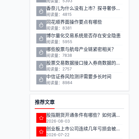
阅读量：5393
香奈儿为什么没有上市？探寻奢侈品巨头的资本之路
阅读量：4815
同花顺界面操作要点有哪些
阅读量：8381
博尔量化交易系统是否存在安全隐患
阅读量：5955
哪些股票与航母产业链紧密相关？
阅读量：7838
股票交易数据接口接入券商数据的方法有哪些
阅读量：2757
中信证券风险测评需要多长时间
阅读量：8984
推荐文章
股指期货开通条件有哪些？如何满足期货交易准入要求？
2026-08-03
创业板上市公司连续几年亏损会被实施退市风险警示
2026-07-22