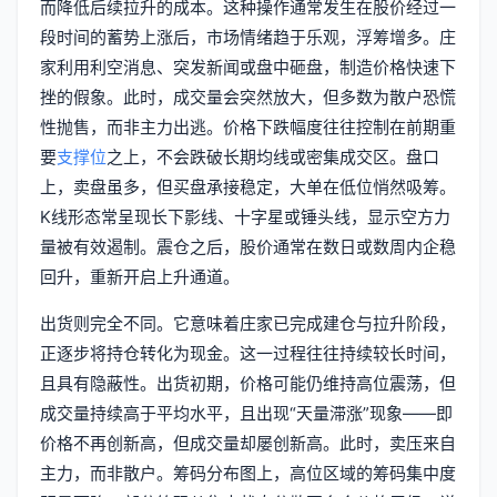
而降低后续拉升的成本。这种操作通常发生在股价经过一
段时间的蓄势上涨后，市场情绪趋于乐观，浮筹增多。庄
家利用利空消息、突发新闻或盘中砸盘，制造价格快速下
挫的假象。此时，成交量会突然放大，但多数为散户恐慌
性抛售，而非主力出逃。价格下跌幅度往往控制在前期重
要
支撑位
之上，不会跌破长期均线或密集成交区。盘口
上，卖盘虽多，但买盘承接稳定，大单在低位悄然吸筹。
K线形态常呈现长下影线、十字星或锤头线，显示空方力
量被有效遏制。震仓之后，股价通常在数日或数周内企稳
回升，重新开启上升通道。
出货则完全不同。它意味着庄家已完成建仓与拉升阶段，
正逐步将持仓转化为现金。这一过程往往持续较长时间，
且具有隐蔽性。出货初期，价格可能仍维持高位震荡，但
成交量持续高于平均水平，且出现“天量滞涨”现象——即
价格不再创新高，但成交量却屡创新高。此时，卖压来自
主力，而非散户。筹码分布图上，高位区域的筹码集中度