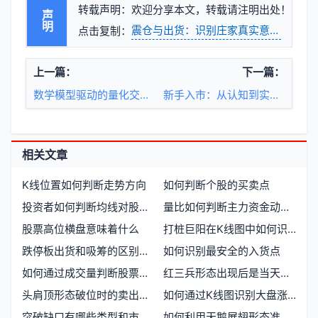
转载声明：欢迎分享本文，转载请注明出处！
声明
震仓与出货：识别庄家真实意图的市场
点击复制：
上一篇：
下一篇：
数学模型驱动的量化交易系统如何重塑市场决策
新手入市：从认知到实践的三重跃迁
相关文章
K线位置如何判断走势方向
如何判断个股的买卖点
投资者如何判断均线对股价的阻力卖点
量比如何判断主力资金动向与买卖时机
股票高位横盘意味着什么
打桩巨阳在K线图中如何识别与应用实战案例解析
跌停板出货和吸筹的区别是什么
如何识别最安全的入货点
如何通过成交量判断股票走势趋势
红三兵形态出现后是当天买入还是次日买入更合适
头肩顶形态破位时的卖出决策与市场心理
如何通过K线图识别大盘涨跌趋势
突破缺口有哪些类型和市场意义
如何利用天鹅展翅形态准确抄底买入