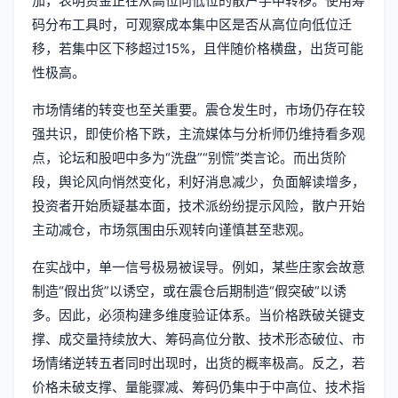
加，表明资金正在从高位向低位的散户手中转移。使用筹
码分布工具时，可观察成本集中区是否从高位向低位迁
移，若集中区下移超过15%，且伴随价格横盘，出货可能
性极高。
市场情绪的转变也至关重要。震仓发生时，市场仍存在较
强共识，即使价格下跌，主流媒体与分析师仍维持看多观
点，论坛和股吧中多为“洗盘”“别慌”类言论。而出货阶
段，舆论风向悄然变化，利好消息减少，负面解读增多，
投资者开始质疑基本面，技术派纷纷提示风险，散户开始
主动减仓，市场氛围由乐观转向谨慎甚至悲观。
在实战中，单一信号极易被误导。例如，某些庄家会故意
制造“假出货”以诱空，或在震仓后期制造“假突破”以诱
多。因此，必须构建多维度验证体系。当价格跌破关键支
撑、成交量持续放大、筹码高位分散、技术形态破位、市
场情绪逆转五者同时出现时，出货的概率极高。反之，若
价格未破支撑、量能骤减、筹码仍集中于中高位、技术指