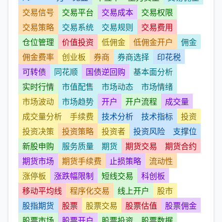
交易信号
交易平台
交易成本
交易权限
交易策略
交易系统
交易规则
交易费用
仓位管理
价值投资
低佣金
低佣金开户
佣金
佣金费率
创业板
券商
券商选择
印花税
可转债
同花顺
国债逆回购
基本面分析
实时行情
市值配售
市场动态
市场情绪
市场波动
市场趋势
开户
开户流程
成交量
成交量分析
手续费
技术分析
技术指标
投资
投资决策
投资策略
投资者
投资风险
支撑位
新股申购
服务质量
期货
期货交易
期货合约
期货市场
期货手续费
止损策略
流动性
涨停板
涨跌幅限制
短线交易
科创板
移动平均线
程序化交易
线上开户
股市
股指期货
股票
股票交易
股票估值
股票佣金
股票市场
股票开户
股票投资
股票数据