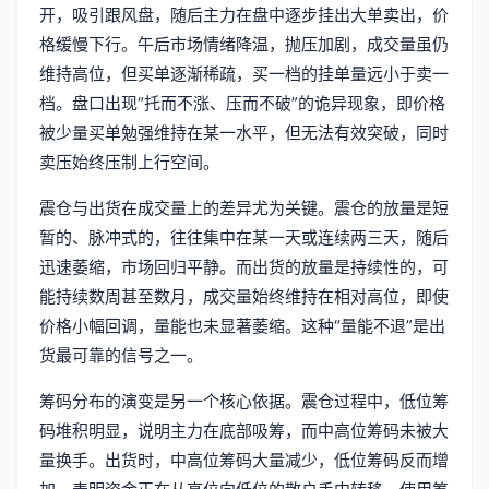
开，吸引跟风盘，随后主力在盘中逐步挂出大单卖出，价
格缓慢下行。午后市场情绪降温，抛压加剧，成交量虽仍
维持高位，但买单逐渐稀疏，买一档的挂单量远小于卖一
档。盘口出现“托而不涨、压而不破”的诡异现象，即价格
被少量买单勉强维持在某一水平，但无法有效突破，同时
卖压始终压制上行空间。
震仓与出货在成交量上的差异尤为关键。震仓的放量是短
暂的、脉冲式的，往往集中在某一天或连续两三天，随后
迅速萎缩，市场回归平静。而出货的放量是持续性的，可
能持续数周甚至数月，成交量始终维持在相对高位，即使
价格小幅回调，量能也未显著萎缩。这种“量能不退”是出
货最可靠的信号之一。
筹码分布的演变是另一个核心依据。震仓过程中，低位筹
码堆积明显，说明主力在底部吸筹，而中高位筹码未被大
量换手。出货时，中高位筹码大量减少，低位筹码反而增