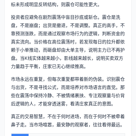
标未形成明显反转结构，则震仓可能性更大。
投资者应避免在剧烈震荡中盲目抄底或斩仓。震仓是洗
盘，不是崩盘；出货是撤退，不是调整。真正的高手，不
靠预测涨跌，而是通过观察市场行为的逻辑，判断资金的
真实流向。当价格在高位震荡时，若发现每日的拉升都依
赖于小单推动，而砸盘却由大单主导，说明主力已不再护
盘。当K线实体越来越小，影线越来越长，说明买卖双方
力量趋于平衡，庄家已无心继续推高。
市场永远在重复，但每次重复都带着新的伪装。识别震仓
与出货，不是寻找公式，而是培养对市场语言的直觉。那
些在震荡中保持冷静、不被情绪裹挟、专注观察量与价背
后逻辑的人，才能穿透迷雾，看清庄家真正的意图。
真正的交易智慧，不在于何时进场，而在于何时不被牵着
鼻子走。当市场喧嚣，最安静的观察者，往往看得最远。