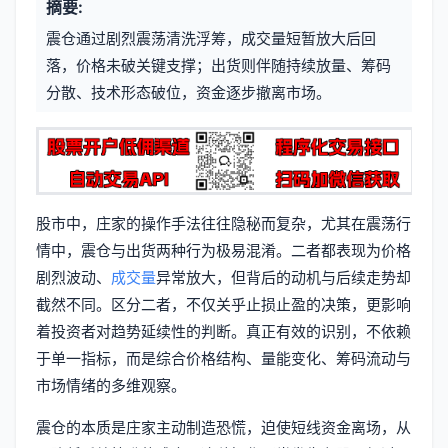
摘要:
元
章
震仓通过剧烈震荡清洗浮筹，成交量短暂放大后回
信
标
落，价格未破关键支撑；出货则伴随持续放量、筹码
息
分散、技术形态破位，资金逐步撤离市场。
签
股市中，庄家的操作手法往往隐秘而复杂，尤其在震荡行
情中，震仓与出货两种行为极易混淆。二者都表现为价格
剧烈波动、
成交量
异常放大，但背后的动机与后续走势却
截然不同。区分二者，不仅关乎止损止盈的决策，更影响
着投资者对趋势延续性的判断。真正有效的识别，不依赖
于单一指标，而是综合价格结构、量能变化、筹码流动与
市场情绪的多维观察。
震仓的本质是庄家主动制造恐慌，迫使短线资金离场，从