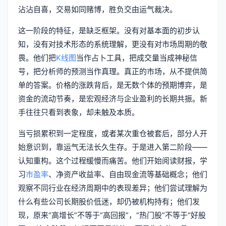
沾沾自喜，交易如同赌博，胜负交由运气裁决。
这一阶段的特征，是缺乏框架。没有对基本面的初步认
知，没有对技术形态的系统理解，更没有对市场周期的敬
畏。他们把
K线图
当作占卜工具，把成交量当成神秘信
号，把分析师的预测当作真理。真正的市场，从不提供简
单的答案。价格的涨跌背后，是无数个体的预期博弈，是
资金的流动节奏，是宏观经济与企业盈利的长期共振。新
手往往只看到表象，却未触及本质。
当亏损累积到一定程度，或者某次重仓被套后，部分人开
始意识到，靠运气无法长久生存。于是进入第二阶段——
认知重构。这个过程缓慢而痛苦。他们开始阅读财报，学
习
市盈率
、净资产收益率、自由现金流等基础概念；他们
观察不同行业在经济周期中的表现差异；他们尝试理解为
什么有些公司长期股价低迷，却仍被机构持有；他们发
现，原来“高增长”不等于“高回报”，“热门股”不等于“好股