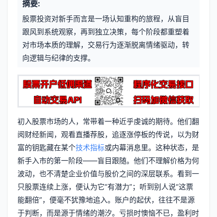
摘要:
元
章
股票投资对新手而言是一场认知重构的旅程，从盲目
信
标
跟风到系统观察，再到独立决策，每个阶段都重塑着
息
对市场本质的理解，交易行为逐渐脱离情绪驱动，转
签
向逻辑与纪律的支撑。
初入股票市场的人，常带着一种近乎虔诚的期待。他们翻
阅财经新闻，观看直播荐股，追逐涨停板的传说，以为财
富的钥匙藏在某个
技术指标
或内幕消息里。这种状态，是
新手入市的第一阶段——盲目跟随。他们不理解价格为何
波动，也不清楚企业价值与股价之间的深层联系。看到一
只股票连续上涨，便认为它“有潜力”；听到别人说“这票
能翻倍”，便毫不犹豫地追入。账户的起伏，往往不是源
于判断，而是源于情绪的潮汐。亏损时懊恼不已，盈利时