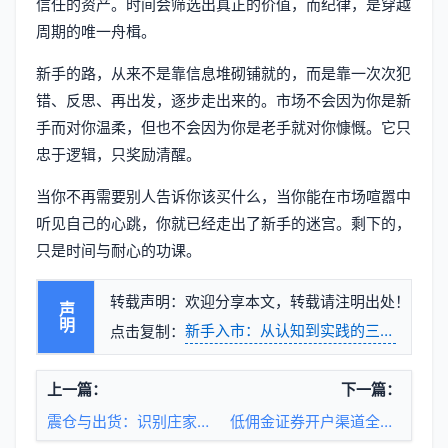
信任的资产。时间会筛选出真正的价值，而纪律，是穿越
周期的唯一舟楫。
新手的路，从来不是靠信息堆砌铺就的，而是靠一次次犯
错、反思、再出发，逐步走出来的。市场不会因为你是新
手而对你温柔，但也不会因为你是老手就对你慷慨。它只
忠于逻辑，只奖励清醒。
当你不再需要别人告诉你该买什么，当你能在市场喧嚣中
听见自己的心跳，你就已经走出了新手的迷宫。剩下的，
只是时间与耐心的功课。
转载声明：欢迎分享本文，转载请注明出处！
声明
新手入市：从认知到实践的三重跃迁
点击复制：
上一篇：
下一篇：
震仓与出货：识别庄家真实意图的市场信号
低佣金证券开户渠道全解析