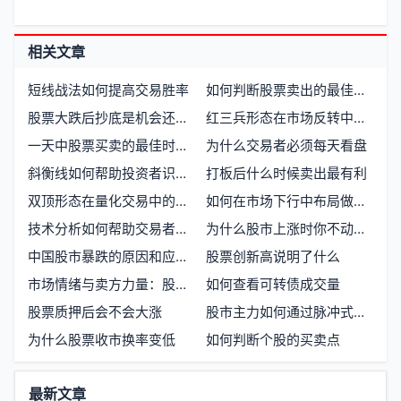
相关文章
短线战法如何提高交易胜率
如何判断股票卖出的最佳时机
股票大跌后抄底是机会还是陷阱
红三兵形态在市场反转中的信号意义
一天中股票买卖的最佳时间点是什么时候
为什么交易者必须每天看盘
斜衡线如何帮助投资者识别股票趋势的潜在转折点
打板后什么时候卖出最有利
双顶形态在量化交易中的价格行为信号
如何在市场下行中布局做空大盘策略
技术分析如何帮助交易者识别市场趋势与买卖时机
为什么股市上涨时你不动，庄家却能稳赚不赔
中国股市暴跌的原因和应对策略有哪些
股票创新高说明了什么
市场情绪与卖方力量：股票价格的驱动逻辑
如何查看可转债成交量
股票质押后会不会大涨
股市主力如何通过脉冲式操作影响价格走势
为什么股票收市换率变低
如何判断个股的买卖点
功
最新文章