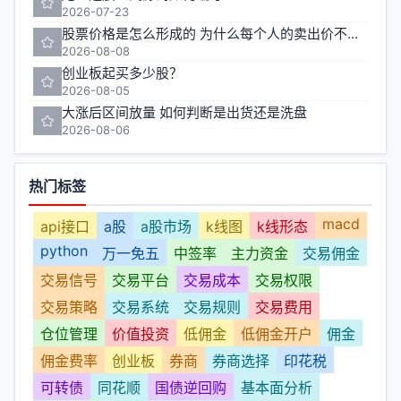
2026-07-23
股票价格是怎么形成的 为什么每个人的卖出价不一样
2026-08-08
创业板起买多少股？
2026-08-05
大涨后区间放量 如何判断是出货还是洗盘
2026-08-06
热门标签
macd
api接口
a股
a股市场
k线图
k线形态
python
万一免五
中签率
主力资金
交易佣金
交易信号
交易平台
交易成本
交易权限
交易策略
交易系统
交易规则
交易费用
仓位管理
价值投资
低佣金
低佣金开户
佣金
佣金费率
创业板
券商
券商选择
印花税
可转债
同花顺
国债逆回购
基本面分析