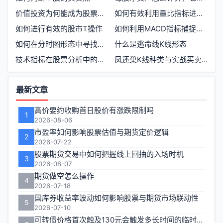
价值投资为何能成为股票期货市场的核心策略
如何有效利用量比指标进行股票分析
如何进行有效的股市T操作
如何利用MACD指标捕捉股票的最佳买卖点
如何在分时图形态中寻找买卖点
什么是逃命线K线形态
技术指标在股票分析中的应用与分类
凤还巢K线种类与实战买卖点解析
功
最新文章
能
高价要约收购首日股价有涨跌限制吗
1
区
2026-08-06
市盈率如何影响股票估值与期货定价逻辑
2
2026-07-22
股票期货交易中如何把握线上回抽的入场时机
3
2026-08-07
期货做空怎么操作
4
2026-07-18
国库券收益率波动如何影响股票与期货市场联动性
5
2026-07-10
可转债价格首次触及130元会触发多长时间的临时停牌