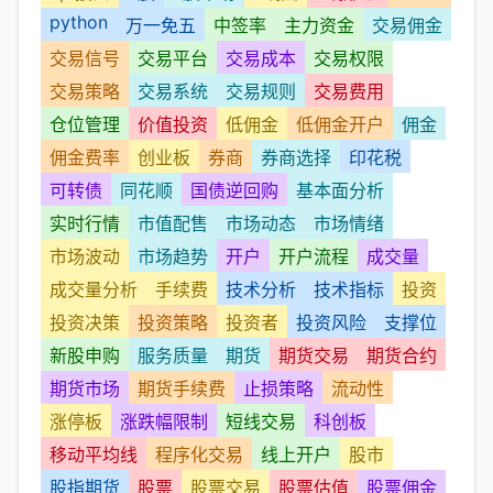
python
万一免五
中签率
主力资金
交易佣金
交易信号
交易平台
交易成本
交易权限
交易策略
交易系统
交易规则
交易费用
仓位管理
价值投资
低佣金
低佣金开户
佣金
佣金费率
创业板
券商
券商选择
印花税
可转债
同花顺
国债逆回购
基本面分析
实时行情
市值配售
市场动态
市场情绪
市场波动
市场趋势
开户
开户流程
成交量
成交量分析
手续费
技术分析
技术指标
投资
投资决策
投资策略
投资者
投资风险
支撑位
新股申购
服务质量
期货
期货交易
期货合约
期货市场
期货手续费
止损策略
流动性
涨停板
涨跌幅限制
短线交易
科创板
移动平均线
程序化交易
线上开户
股市
股指期货
股票
股票交易
股票估值
股票佣金