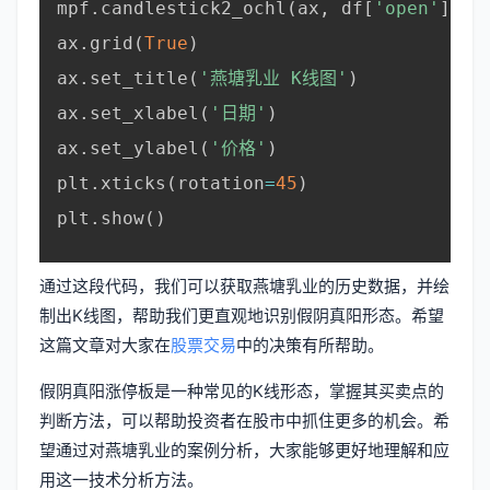
mpf
.
candlestick2_ochl
(
ax
,
 df
[
'open'
]
,
 d
ax
.
grid
(
True
)
ax
.
set_title
(
'燕塘乳业 K线图'
)
ax
.
set_xlabel
(
'日期'
)
ax
.
set_ylabel
(
'价格'
)
plt
.
xticks
(
rotation
=
45
)
plt
.
show
(
)
通过这段代码，我们可以获取燕塘乳业的历史数据，并绘
制出K线图，帮助我们更直观地识别假阴真阳形态。希望
这篇文章对大家在
股票交易
中的决策有所帮助。
假阴真阳涨停板是一种常见的K线形态，掌握其买卖点的
判断方法，可以帮助投资者在股市中抓住更多的机会。希
望通过对燕塘乳业的案例分析，大家能够更好地理解和应
用这一技术分析方法。