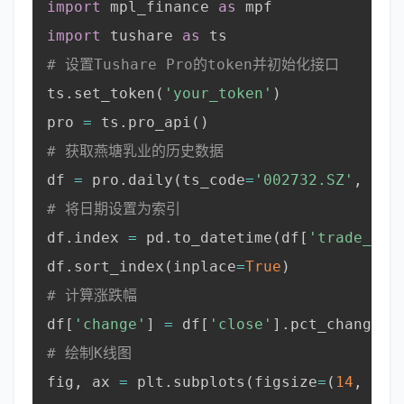
import
 mpl_finance 
as
 mpf

import
 tushare 
as
 ts

# 设置Tushare Pro的token并初始化接口
ts
.
set_token
(
'your_token'
)
pro 
=
 ts
.
pro_api
(
)
# 获取燕塘乳业的历史数据
df 
=
 pro
.
daily
(
ts_code
=
'002732.SZ'
,
 sta
# 将日期设置为索引
df
.
index 
=
 pd
.
to_datetime
(
df
[
'trade_dat
df
.
sort_index
(
inplace
=
True
)
# 计算涨跌幅
df
[
'change'
]
=
 df
[
'close'
]
.
pct_change
(
)
# 绘制K线图
fig
,
 ax 
=
 plt
.
subplots
(
figsize
=
(
14
,
7
)
)