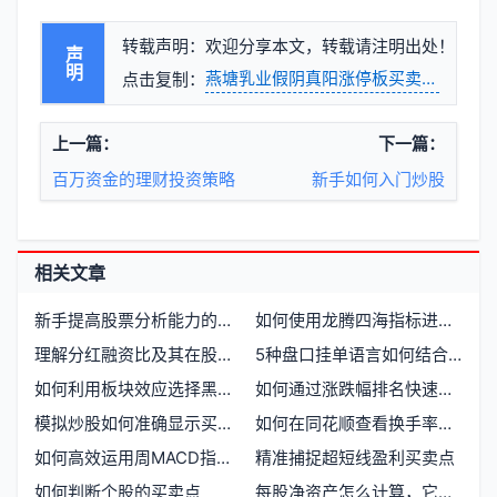
转载声明：欢迎分享本文，转载请注明出处！
声明
燕塘乳业假阴真阳涨停板买卖点解析
点击复制：
上一篇：
下一篇：
百万资金的理财投资策略
新手如何入门炒股
相关文章
新手提高股票分析能力的实用方法
如何使用龙腾四海指标进行股票分析
理解分红融资比及其在股票分析中的应用
5种盘口挂单语言如何结合分时MACD判断买卖点
如何利用板块效应选择黑马股
如何通过涨跌幅排名快速识别股市投资机会
模拟炒股如何准确显示买卖点
如何在同花顺查看换手率并分析市场流动性
如何高效运用周MACD指标进行股票分析
精准捕捉超短线盈利买卖点
如何判断个股的买卖点
每股净资产怎么计算，它对股票分析有何作用