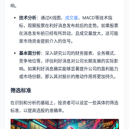
响。
技术分析
：通过K线图、
成交量
、MACD等技术指
标，观察股票在利好消息发布前后的走势。如果股票
在消息发布前已经有所异动，且成交量放大，这可能
是市场资金提前介入的信号。
基本面分析
：深入研究公司的财务报表、业务模式、
竞争地位等，评估利好消息对公司长期发展的实际影
响。如果利好消息确实能够显著提升公司的盈利能力
或市场份额，那么其对股价的推动作用将更加持久。
筛选标准
在识别和分析的基础上，投资者可以设定一些具体的筛选
标准，以提高选股的准确率。