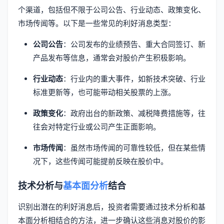
个渠道，包括但不限于公司公告、行业动态、政策变化、
市场传闻等。以下是一些常见的利好消息类型：
公司公告
：公司发布的业绩预告、重大合同签订、新
产品发布等信息，通常会对股价产生积极影响。
行业动态
：行业内的重大事件，如新技术突破、行业
标准更新等，也可能带动相关股票的上涨。
政策变化
：政府出台的新政策、减税降费措施等，往
往会对特定行业或公司产生正面影响。
市场传闻
：虽然市场传闻的可靠性较低，但在某些情
况下，这些传闻可能提前反映在股价中。
技术分析与
基本面分析
结合
识别出潜在的利好消息后，投资者需要通过技术分析和基
本面分析相结合的方法，进一步确认这些消息对股价的影