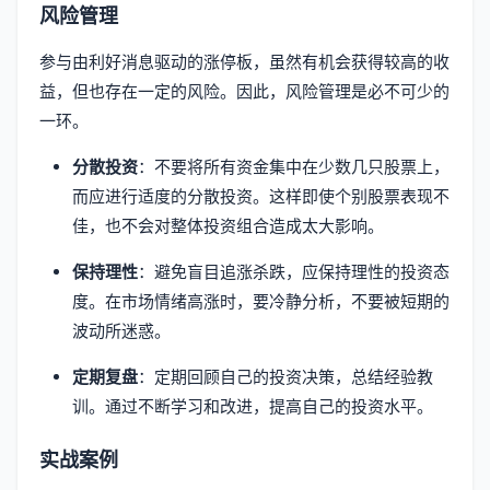
风险管理
参与由利好消息驱动的涨停板，虽然有机会获得较高的收
益，但也存在一定的风险。因此，风险管理是必不可少的
一环。
分散投资
：不要将所有资金集中在少数几只股票上，
而应进行适度的分散投资。这样即使个别股票表现不
佳，也不会对整体投资组合造成太大影响。
保持理性
：避免盲目追涨杀跌，应保持理性的投资态
度。在市场情绪高涨时，要冷静分析，不要被短期的
波动所迷惑。
定期复盘
：定期回顾自己的投资决策，总结经验教
训。通过不断学习和改进，提高自己的投资水平。
实战案例