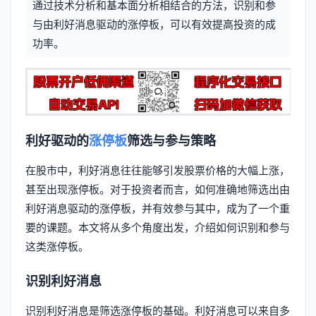
通过技术分析和基本面分析相结合的方法，识别和参
信
标
与由利好消息驱动的涨停板，可以有效提高投资的成
息
功率。
签
利好驱动的
涨停板
筛选与参与策略
在股市中，利好消息往往能够引发股票价格的大幅上涨，
甚至出现涨停板。对于投资者而言，如何准确地筛选出由
利好消息驱动的涨停板，并有效参与其中，成为了一个重
要的课题。本文将从多个角度出发，介绍如何识别和参与
这类涨停板。
识别利好消息
识别利好消息是筛选涨停板的基础。利好消息可以来自多