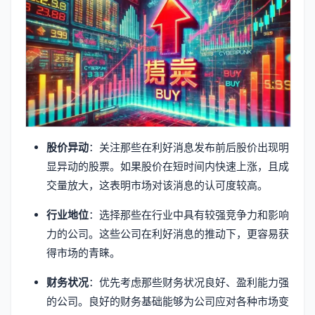
股价异动
：关注那些在利好消息发布前后股价出现明
显异动的股票。如果股价在短时间内快速上涨，且成
交量放大，这表明市场对该消息的认可度较高。
行业地位
：选择那些在行业中具有较强竞争力和影响
力的公司。这些公司在利好消息的推动下，更容易获
得市场的青睐。
财务状况
：优先考虑那些财务状况良好、盈利能力强
的公司。良好的财务基础能够为公司应对各种市场变