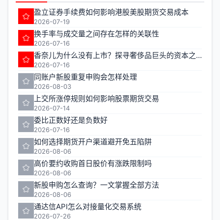
盈立证券手续费如何影响港股美股期货交易成本
2026-07-19
换手率与成交量之间存在怎样的关联性
2026-07-16
香奈儿为什么没有上市？探寻奢侈品巨头的资本之路
2026-07-16
同账户新股重复申购会怎样处理
2026-08-03
上交所涨停规则如何影响股票期货交易
2026-07-14
委比正数好还是负数好
2026-07-16
如何选择期货开户渠道避开免五陷阱
2026-08-06
高价要约收购首日股价有涨跌限制吗
2026-08-06
新股申购怎么查询？一文掌握全部方法
2026-08-06
通达信API怎么对接量化交易系统
2026-07-26