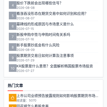
股价下跌前会出现哪些信号？
4
2026-08-08
看涨吞没形态在期货交易中如何识别和应用？
5
2026-08-07
墓碑线的形成原因与市场意义是什么
6
2026-07-15
新股申购中签与申购时间有关系吗
7
2026-07-16
新手股票抄底会有什么风险
8
2026-08-09
股票期货交易日如何计算及注意事项
9
2026-07-29
KR股票是什么意思？全面解析韩国股票市场投资
10
2026-07-27
热门文章
上市公司业绩预告披露规则如何影响股票期货市场稳定性
阅读量：5070
同花顺怎么看股息率