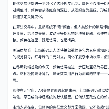
现代交易终端进一步强化了这种视觉机制。颜色不仅用于K
过阈值时，颜色会从浅红变为深红，从浅绿变为墨绿，形成
快速锁定关键变化。
在算法交易中，虽然系统不“看”颜色，但人类设计的策略却
理变量，结合成交量、波动率等指标构建决策逻辑。即便在
核。颜色在这里，既是信号，也是桥梁。
更深层地看，红绿编码是人类将抽象数值转化为具象感知的
的视觉符号。红与绿的二元对立，简化了复杂市场状态，使
在移动终端普及的今天，颜色信号被进一步压缩至极简界面
跌。这种极简设计背后，是无数次用户行为测试的结果——
号。
即便在元宇宙、AR交易界面兴起的未来，红绿编码仍难以
演化，早已成为神经系统的默认设置。任何试图改变它的新
市场永远在变，但颜色的象征意义却异常稳固。它不依赖代