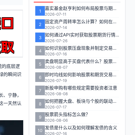
能
嘉实基金赵亨利如何布局股票与期货市场
1
区
2026-07-11
固定资产周转率怎么计算？如何在投资分析中有效运用？
2
2026-07-14
如何通过API实时获取股票期货行情数据
3
2026-07-26
如何识别股票压盘现象并制定交易策略
4
2026-07-16
卖盘明显高于买盘代表什么？股票期货交易者如何应对
5
统的底层逻
2026-08-07
绿的瞬间识
即时均线如何影响股票和期货交易决策
6
2026-07-19
新股申购有哪些规定需要投资者注意
7
2026-08-08
长、宁静，
如何把握大盘、板块与个股的联动效应实现收益最大化？
这一天然认
8
2026-07-17
股票箭头指标怎么做？
9
2026-08-06
发债是什么以及如何理解发债的含义
10
2026-07-16