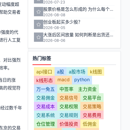
2026-07-23
变动幅度超
股票价格是怎么形成的 为什么每个人的卖出价不一样
帮助交易者
2026-08-08
创业板起买多少股？
2026-08-05
势强度的代
大涨后区间放量 如何判断是出货还是洗盘
进行人工复
2026-08-06
热门标签
、对比强烈
效率。
api接口
a股
a股市场
k线图
macd
python
当日的涨
k线形态
高的视觉符
万一免五
中签率
主力资金
交易佣金
交易信号
交易平台
交易成本
交易权限
交易策略
，经过数千年
交易系统
交易规则
交易费用
仓位管理
价值投资
低佣金
东京的交易