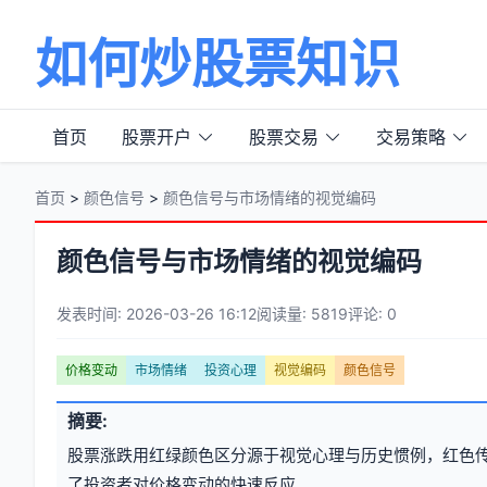
如何炒股票知识
首页
股票开户
股票交易
交易策略
首页
>
颜色信号
>
颜色信号与市场情绪的视觉编码
颜色信号与市场情绪的视觉编码
发表时间: 2026-03-26 16:12
阅读量: 5819
评论: 0
文
价格变动
市场情绪
投资心理
视觉编码
颜色信号
章
文
摘要:
元
章
股票涨跌用红绿颜色区分源于视觉心理与历史惯例，红色
信
标
了投资者对价格变动的快速反应。