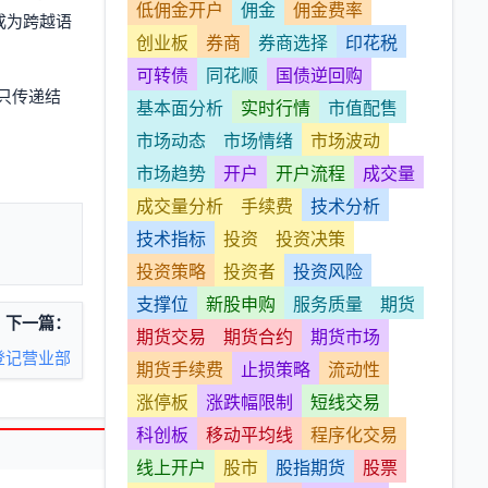
低佣金开户
佣金
佣金费率
成为跨越语
创业板
券商
券商选择
印花税
可转债
同花顺
国债逆回购
只传递结
基本面分析
实时行情
市值配售
市场动态
市场情绪
市场波动
市场趋势
开户
开户流程
成交量
成交量分析
手续费
技术分析
技术指标
投资
投资决策
投资策略
投资者
投资风险
支撑位
新股申购
服务质量
期货
下一篇：
期货交易
期货合约
期货市场
登记营业部
期货手续费
止损策略
流动性
涨停板
涨跌幅限制
短线交易
科创板
移动平均线
程序化交易
线上开户
股市
股指期货
股票