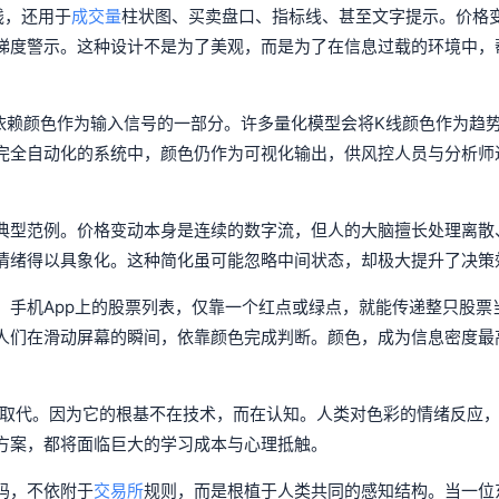
线，还用于
成交量
柱状图、买卖盘口、指标线、甚至文字提示。价格
梯度警示。这种设计不是为了美观，而是为了在信息过载的环境中，
依赖颜色作为输入信号的一部分。许多量化模型会将K线颜色作为趋
完全自动化的系统中，颜色仍作为可视化输出，供风控人员与分析师
典型范例。价格变动本身是连续的数字流，但人的大脑擅长处理离散
情绪得以具象化。这种简化虽可能忽略中间状态，却极大提升了决策
。手机App上的股票列表，仅靠一个红点或绿点，就能传递整只股票
人们在滑动屏幕的瞬间，依靠颜色完成判断。颜色，成为信息密度最
被取代。因为它的根基不在技术，而在认知。人类对色彩的情绪反应
方案，都将面临巨大的学习成本与心理抵触。
码，不依附于
交易所
规则，而是根植于人类共同的感知结构。当一位