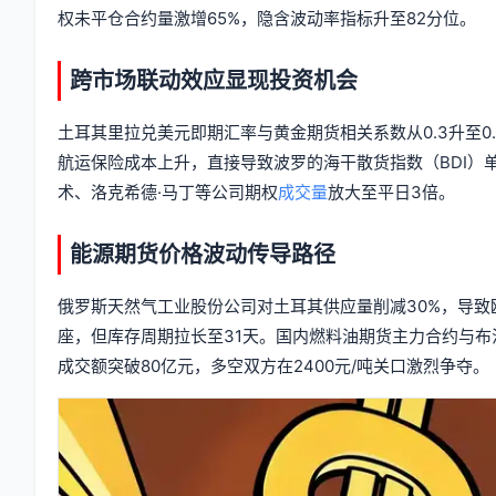
权未平仓合约量激增65%，隐含波动率指标升至82分位。
跨市场联动效应显现投资机会
土耳其里拉兑美元即期汇率与黄金期货相关系数从0.3升至0
航运保险成本上升，直接导致波罗的海干散货指数（BDI）单
术、洛克希德·马丁等公司期权
成交量
放大至平日3倍。
能源期货价格波动传导路径
俄罗斯天然气工业股份公司对土耳其供应量削减30%，导致欧
座，但库存周期拉长至31天。国内燃料油期货主力合约与布
成交额突破80亿元，多空双方在2400元/吨关口激烈争夺。