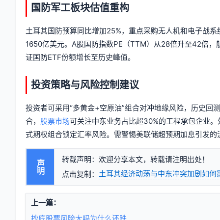
国防军工板块估值重构
土耳其国防预算同比增加25%，重点采购无人机和电子战系统。
1650亿美元。A股国防指数PE（TTM）从28倍升至42
证国防ETF份额增长至历史峰值。
投资策略与风险控制建议
投资者可采用“多黄金+空原油”组合对冲地缘风险，历史回测
合，
股票市场
可关注中东业务占比超30%的工程承包企业。
式期权组合锁定汇率风险。需警惕美联储超预期加息引发的流
转载声明：欢迎分享本文，转载请注明出处！
声明
土耳其经济动荡与中东冲突加剧如何
点击复制：
上一篇：
抄底股票风险大吗为什么还跌