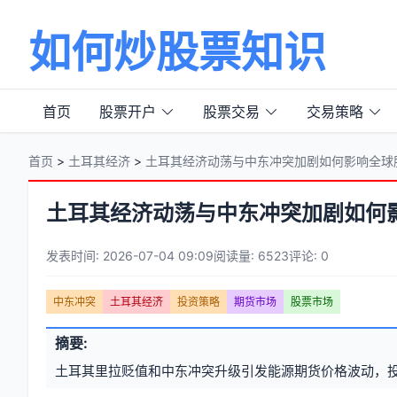
如何炒股票知识
首页
股票开户
股票交易
交易策略
首页
>
土耳其经济
>
土耳其经济动荡与中东冲突加剧如何影响全球
土耳其经济动荡与中东冲突加剧如何
发表时间: 2026-07-04 09:09
阅读量: 6523
评论: 0
文
中东冲突
土耳其经济
投资策略
期货市场
股票市场
章
文
摘要:
元
章
土耳其里拉贬值和中东冲突升级引发能源期货价格波动，
信
标