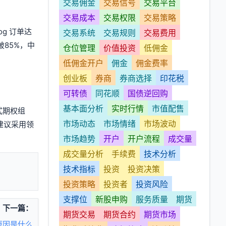
交易佣金
交易信号
交易平台
交易成本
交易权限
交易策略
g 订单达
交易系统
交易规则
交易费用
破85%，中
仓位管理
价值投资
低佣金
低佣金开户
佣金
佣金费率
创业板
券商
券商选择
印花税
可转债
同花顺
国债逆回购
基本面分析
实时行情
市值配售
式期权组
市场动态
市场情绪
市场波动
建议采用领
市场趋势
开户
开户流程
成交量
成交量分析
手续费
技术分析
技术指标
投资
投资决策
投资策略
投资者
投资风险
支撑位
新股申购
服务质量
期货
下一篇：
期货交易
期货合约
期货市场
原因是什么