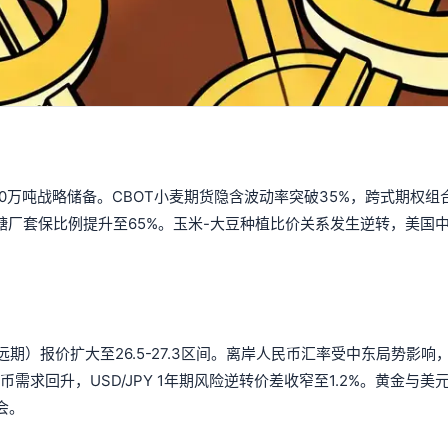
0万吨战略储备。CBOT小麦期货隐含波动率突破35%，跨式期权组
西糖厂套保比例提升至65%。玉米-大豆种植比价关系发生逆转，美国
期）报价扩大至26.5-27.3区间。离岸人民币汇率受中东局势影响
需求回升，USD/JPY 1年期风险逆转价差收窄至1.2%。黄金与美
会。