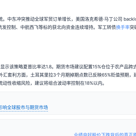
中东冲突推动全球军贸订单增长，美国洛克希德·马丁公司 backlo
倍，航发控制、中航西飞等标的获北向资金连续增持。军工转债
换手率
突
显示该策略夏普比率达1.8。期货市场建议配置15%仓位于农产品跨
外汇套利方面，土耳其里拉3个月期掉期点数已反映65%贬值预期，
动性收缩风险，建议将组合波动率控制在18%以内。
影响全球股市与期货市场
业绩良好股价下跌背后的真正