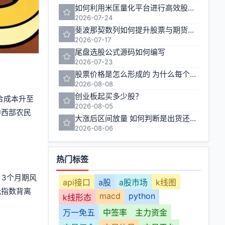
如何利用米匡量化平台进行高效股票与期货交易
2026-07-24
斐波那契数列如何提升股票与期货交易的准确性
2026-07-17
尾盘选股公式源码如何编写
2026-07-23
股票价格是怎么形成的 为什么每个人的卖出价不一样
2026-08-08
创业板起买多少股？
合成本升至
2026-08-05
中西部农民
大涨后区间放量 如何判断是出货还是洗盘
2026-08-06
热门标签
，3个月期风
api接口
a股
a股市场
k线图
元指数背离
macd
python
k线形态
万一免五
中签率
主力资金