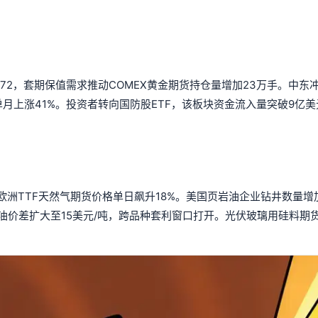
.72，套期保值需求推动COMEX黄金期货持仓量增加23万手。中东
月上涨41%。投资者转向国防股ETF，该板块资金流入量突破9亿
洲TTF天然气期货价格单日飙升18%。美国页岩油企业钻井数量增加
油价差扩大至15美元/吨，跨品种套利窗口打开。光伏玻璃用硅料期