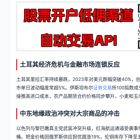
息
签
土耳其经济危机与金融市场连锁反应
土耳其里拉汇率持续暴跌，2023年对美元跌幅突破40%
市单日波动幅度常超5%。伊斯坦布尔
证券交易
所100指数
接推高进口成本，农产品期货合约价格同步攀升，小麦和玉米
中东地缘政治冲突对大宗商品的冲击
以色列与黎巴嫩真主党武装冲突升级，红海航运通道受袭事件
桶。钯金价格因俄罗斯供应担忧跳涨19%，伦铜库存下降至