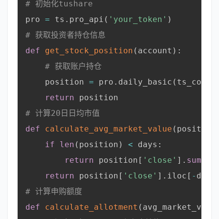
# 初始化tushare
pro 
=
 ts
.
pro_api
(
'your_token'
)
# 获取投资者持仓信息
def
get_stock_position
(
account
)
:
# 获取账户持仓
    position 
=
 pro
.
daily_basic
(
ts_code
=
return
 position

# 计算20日日均市值
def
calculate_avg_market_value
(
position
if
len
(
position
)
<
 days
:
return
 position
[
'close'
]
.
sum
(
)
return
 position
[
'close'
]
.
iloc
[
-
days
# 计算申购额度
def
calculate_allotment
(
avg_market_valu