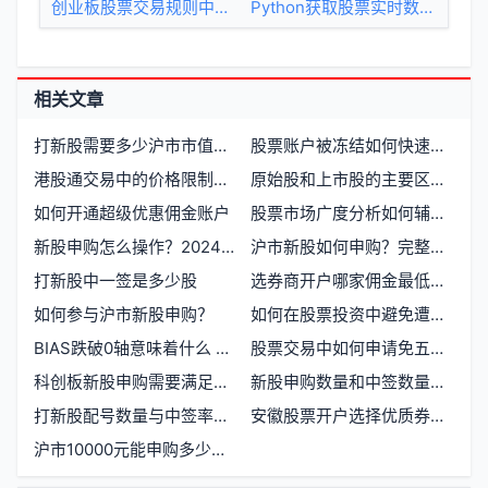
创业板股票交易规则中的1手是多少股
Python获取股票实时数据用什么库最好
相关文章
打新股需要多少沪市市值才能参与申购
股票账户被冻结如何快速恢复交易权限
港股通交易中的价格限制规则是什么
原始股和上市股的主要区别是什么
如何开通超级优惠佣金账户
股票市场广度分析如何辅助判断股市顶部和底部
新股申购怎么操作？2024年A股打新全流程详细图解
沪市新股如何申购？完整流程操作指南
打新股中一签是多少股
选券商开户哪家佣金最低？全网券商佣金排名
如何参与沪市新股申购？
如何在股票投资中避免遭遇毁灭性亏损
BIAS跌破0轴意味着什么 BIAS跌破0轴如何指导交易
股票交易中如何申请免五手续费的详细流程与注意事项
科创板新股申购需要满足哪些条件
新股申购数量和中签数量一致吗？
打新股配号数量与中签率有什么关系
安徽股票开户选择优质券商指南
沪市10000元能申购多少新股