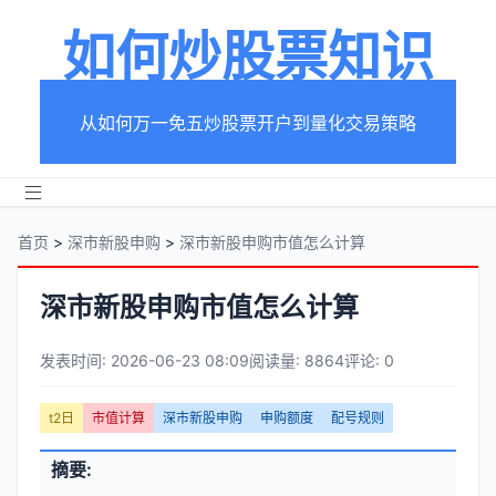
如何炒股票知识
从如何万一免五炒股票开户到量化交易策略
首页
>
深市新股申购
>
深市新股申购市值怎么计算
深市新股申购市值怎么计算
发表时间: 2026-06-23 08:09
阅读量: 8864
评论: 0
文
t2日
市值计算
深市新股申购
申购额度
配号规则
章
文
摘要:
元
章