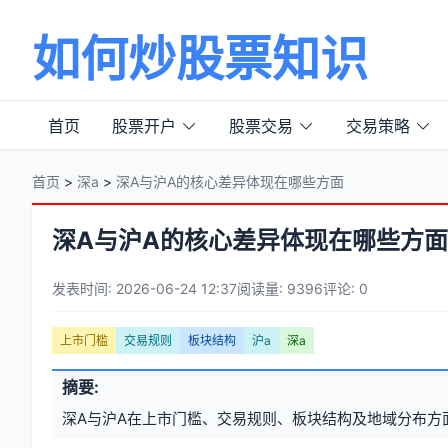
如何炒股票知识
首页
股票开户
股票交易
交易策略
首页
>
深a
>
深A与沪A的核心差异体现在哪些方面
深A与沪A的核心差异体现在哪些方面
发表时间: 2026-06-24 12:37
阅读量: 9396
评论: 0
文
上市门槛
交易规则
板块结构
沪a
深a
章
文
摘要:
元
章
深A与沪A在上市门槛、交易规则、板块结构及地域分布方
信
标