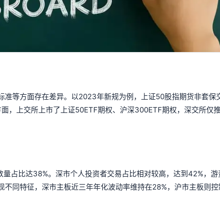
标准等方面存在差异。以2023年新规为例，上证50股指期货非套保
方面，上交所上市了上证50ETF期权、沪深300ETF期权，深交所仅
股数量占比达38%。深市个人投资者交易占比相对较高，达到42%，
现不同特征，深市主板近三年年化波动率维持在28%，沪市主板则控