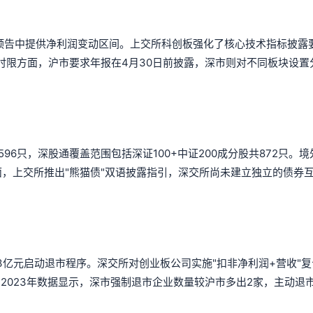
绩预告中提供净利润变动区间。上交所科创板强化了核心技术指标披露
时限方面，沪市要求年报在4月30日前披露，深市则对不同板块设置
596只，深股通覆盖范围包括深证100+中证200成分股共872只。
方面，上交所推出"熊猫债"双语披露指引，深交所尚未建立独立的债券
3亿元启动退市程序。深交所对创业板公司实施"扣非净利润+营收"
2023年数据显示，深市强制退市企业数量较沪市多出2家，主动退