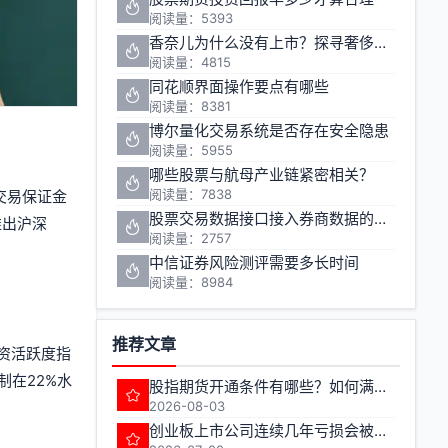
阅读量：5393
香奈儿为什么没有上市？探寻奢侈品巨头的资本之路
阅读量：4815
同花顺界面操作要点有哪些
阅读量：8381
博尔量化交易系统是否存在安全隐患
阅读量：5955
哪些股票与航母产业链紧密相关？
阅读量：7838
交易保证金
股票交易数据接口接入券商数据的方法有哪些
推出沪深
阅读量：2757
中信证券风险测评需要多长时间
阅读量：8984
推荐文章
游资活跃度指
制在22%水
股指期货开通条件有哪些？如何满足期货交易准入要求？
2026-08-03
创业板上市公司连续几年亏损会被实施退市风险警示