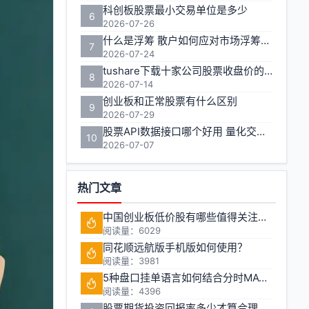
科创板股票最小交易单位是多少
6
2026-07-26
什么是浮筹 散户如何应对市场浮筹变化
7
2026-07-24
tushare下载十家公司股票收盘价的实用方法
8
2026-07-14
创业板和正常股票有什么区别
9
2026-07-29
股票API数据接口哪个好用 量化交易如何获取实时行情
10
2026-07-07
热门文章
中国创业板低价股有哪些值得关注的投资机会?
阅读量：6029
同花顺远航版手机版如何使用？
阅读量：3981
5种盘口挂单语言如何结合分时MACD判断买卖点
阅读量：4396
股票期货投资回报率多少才算合理