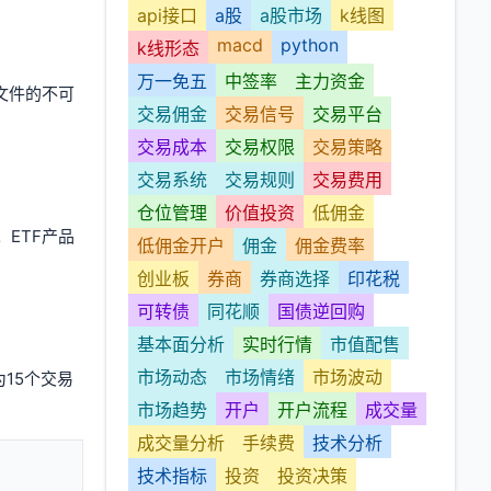
api接口
a股
a股市场
k线图
macd
python
k线形态
万一免五
中签率
主力资金
文件的不可
交易佣金
交易信号
交易平台
交易成本
交易权限
交易策略
交易系统
交易规则
交易费用
仓位管理
价值投资
低佣金
ETF产品
低佣金开户
佣金
佣金费率
创业板
券商
券商选择
印花税
可转债
同花顺
国债逆回购
基本面分析
实时行情
市值配售
市场动态
市场情绪
市场波动
15个交易
市场趋势
开户
开户流程
成交量
成交量分析
手续费
技术分析
技术指标
投资
投资决策