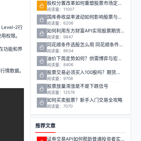
股权分置改革如何重塑股票市场定价机制
阅读量：11007
国库券收益率波动如何影响股票与期货市场联动性
阅读量：6206
vel-2行
如何利用东方财富API实现股票期货数据深度挖掘与量化交易
使用权限。
阅读量：9847
同花顺条件选股怎么用 同花顺条件选股操作方法
在功能和界
阅读量：8634
油价下周走势如何？供需博弈与宏观变量交织下的投资机会解析
阅读量：8406
取行情数据。
股票交易必须买入100股吗？期货交易单位有何不同
阅读量：9708
股票放量滞涨是不是下跌信号
阅读量：12576
如何买卖股票？新手入门交易全攻略
阅读量：7070
推荐文章
证券交易API如何帮助普通投资者实现量化交易