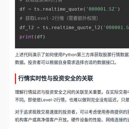
df 
=
 ts
.
realtime_quote
(
'000001.SZ'
)
# 获取Level-2行情（需要额外权限）
df_l2 
=
 ts
.
realtime_quote_l2
(
'000001.S
print
(
df
)
上述代码演示了如何使用Python第三方库获取股票行情数据
数据。投资者可以根据自身需求选择合适的数据接口。
行情实时性与投资安全的关联
理解行情延迟与投资安全之间的关联至关重要。在实际交易
不同。即使是Level-2行情，也难以做到完全没有延迟，
对于追求极致交易速度的投资者，可以考虑使用券商提供的
机构客户或高净值客户开放。硬件设备的性能、网络连接的