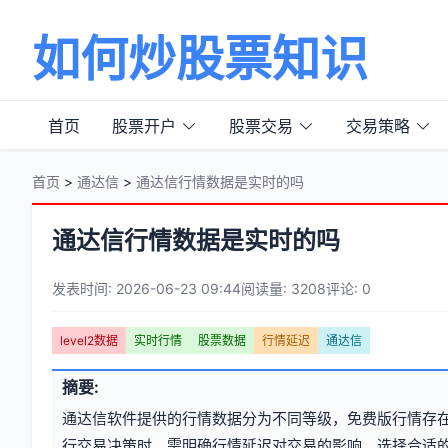
如何炒股票知识
首页
股票开户
股票交易
交易策略
首页
>
通达信
>
通达信行情数据是实时的吗
通达信行情数据是实时的吗
发表时间: 2026-06-23 09:44
阅读量: 3208
评论: 0
文
level2数据
实时行情
股票数据
行情延迟
通达信
章
文
摘要:
元
章
通达信软件提供的行情数据分为不同等级，免费版行情存在5-
信
标
行交易决策时，需明确行情延迟对交易的影响，选择合适的数