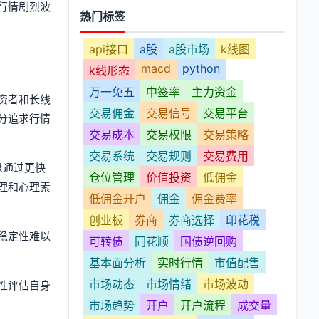
行情剧烈波
热门标签
api接口
a股
a股市场
k线图
macd
python
k线形态
万一免五
中签率
主力资金
资者和长线
交易佣金
交易信号
交易平台
分追求行情
交易成本
交易权限
交易策略
交易系统
交易规则
交易费用
以通过更快
仓位管理
价值投资
低佣金
理和心理素
低佣金开户
佣金
佣金费率
创业板
券商
券商选择
印花税
稳定性难以
可转债
同花顺
国债逆回购
基本面分析
实时行情
市值配售
市场动态
市场情绪
市场波动
性评估自身
市场趋势
开户
开户流程
成交量