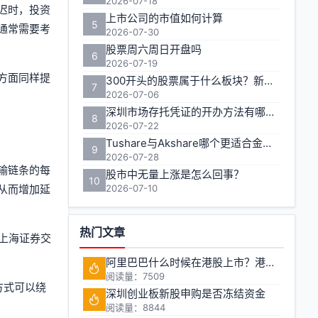
2026-07-18
迟时，投资
上市公司的市值如何计算
5
通常需要考
2026-07-30
股票周六周日开盘吗
6
2026-07-19
方面同样提
300开头的股票属于什么板块？新手投资者需了解的创业板基础
7
2026-07-06
深圳市场存托凭证的开办方法有哪些步骤
8
2026-07-22
Tushare与Akshare哪个更适合金融数据获取
9
2026-07-28
输链条的每
股市中无量上涨是怎么回事？
10
从而增加延
2026-07-10
热门文章
于上海证券交
阿里巴巴什么时候在港股上市？港股上市对投资者有什么影响
阅读量：7509
方式可以绕
深圳创业板新股申购是否冻结资金
阅读量：8844