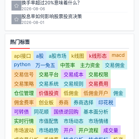
换手率超过20%意味着什么？
2026-08-06
股息率如何影响股票投资决策
2026-08-01
热门标签
macd
api接口
a股
a股市场
k线图
k线形态
python
万一免五
中签率
主力资金
交易佣金
交易信号
交易平台
交易成本
交易权限
交易策略
交易系统
交易规则
交易费用
仓位管理
价值投资
低佣金
低佣金开户
佣金
佣金费率
创业板
券商
券商选择
印花税
可转债
同花顺
国债逆回购
基本面分析
实时行情
市值配售
市场动态
市场情绪
市场波动
市场趋势
开户
开户流程
成交量