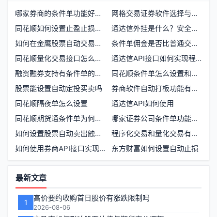
哪家券商的条件单功能好用如何开户选择指南
网格交易证券软件选择与低佣金推荐
同花顺如何设置止盈止损自动交易功能
通达信外挂是什么？安全吗？
如何在金鹰股票自动交易软件上提交挂单
条件单佣金是否比普通交易佣金更高
同花顺量化交易接口怎么开通和使用
通达信API接口如何实现程序化交易？
融资融券支持有条件单的券商有哪些？费率如何对比
同花顺条件单怎么设置和使用
股票能设置自动定投买卖吗
券商软件自动打板功能有哪些选择
同花顺隔夜单怎么设置
通达信API如何使用
同花顺期货通条件单为何未能触发？
哪家证券公司条件单功能最全面
如何设置股票自动卖出触发条件与操作步骤
程序化交易和量化交易有什么区别 哪个更适合散户
如何使用券商API接口实现策略自动交易
东方财富如何设置自动止损
功
最新文章
能
高价要约收购首日股价有涨跌限制吗
1
区
2026-08-06