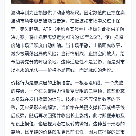
波动率则为止损提供了动态的标尺。固定数值的止损在高
波动市场中容易被噪音击穿，在低波动市场中又过于保
守，错失趋势。ATR（平均真实波幅）指标为此提供了解
决方案。将止损距离设定为ATR的1.5至2.5倍，使止损幅
度随市场活跃度自动伸缩。当市场平静，止损距离收窄，
减少被震荡出局的风险；当行情剧烈，止损空间放大，给
予趋势充分的呼吸余地。这种适应性不是妥协，而是对市
场本质的承认——价格不是直线，而是脉动的潮汐。
价格行为是更深层的止损语言。一根吞没K线、一个失败
的突破、一个在关键阻力位反复受阻的三重顶，这些形态
本身就在发出撤离的信号。技术止损不应仅是数字的下
移，更应是形态的解读。当价格在关键支撑位形成锤子线
后反弹，随后再次回落并收出长上影线，此时即便未触及
预设止损位，也应视为潜在反转的警报。这种基于形态的
离场，比单纯的价格触发更具前瞻性，因为它捕捉的是市