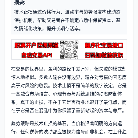
摘要:
元
章
技术止损通过价格行为、波动率与趋势强度构建动态
信
标
保护机制，帮助交易者在不确定市场中保留资本，避
息
免情绪化决策，提升长期存活率。
签
在交易的世界里，盈利的路径千差万别，但失败的模式却
惊人地相似。多数人输在没有边界，输在对亏损的容忍度
高于对风险的敬畏。技术止损不是简单的数字设定，它是
一套融合市场语言、心理节奏与系统思维的动态防御体
系。真正的止损，不在于它是否精准地避开了最低点，而
在于它是否在混乱中为你保留了重新站起的资本与尊严。
趋势跟踪是技术止损的基石。当价格沿着明确的方向运
行，任何逆势的波动都应被视为信号而非机会。在上升趋