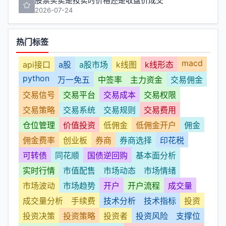
股票买卖是按实时价格还是收盘价成交
2026-07-24
热门标签
macd
api接口
a股
a股市场
k线图
k线形态
python
万一免五
中签率
主力资金
交易佣金
交易信号
交易平台
交易成本
交易权限
交易策略
交易系统
交易规则
交易费用
仓位管理
价值投资
低佣金
低佣金开户
佣金
佣金费率
创业板
券商
券商选择
印花税
可转债
同花顺
国债逆回购
基本面分析
实时行情
市值配售
市场动态
市场情绪
市场波动
市场趋势
开户
开户流程
成交量
成交量分析
手续费
技术分析
技术指标
投资
投资决策
投资策略
投资者
投资风险
支撑位