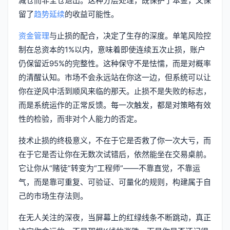
减仓而非全仓退出。这种分层处理，既保护了本金，又保
留了
趋势延续
的收益可能性。
资金管理
与止损的配合，决定了生存的深度。单笔风险控
制在总资本的1%以内，意味着即使连续五次止损，账户
仍保留近95%的完整性。这种保守不是怯懦，而是对概率
的清醒认知。市场不会永远站在你这一边，但系统可以让
你在逆风中活到顺风来临的那天。止损不是失败的标志，
而是系统运作的正常反馈。每一次触发，都是对策略有效
性的检验，而非对个人能力的否定。
技术止损的终极意义，不在于它是否救了你一次大亏，而
在于它是否让你在无数次试错后，依然能坐在交易桌前。
它让你从“赌徒”转变为“工程师”——不靠直觉，不靠运
气，而是靠可重复、可验证、可量化的规则，构建属于自
己的市场生存法则。
在无人关注的深夜，当屏幕上的红绿线条不断跳动，真正