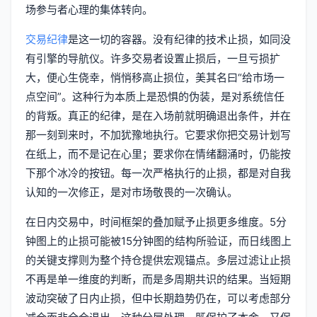
场参与者心理的集体转向。
交易纪律
是这一切的容器。没有纪律的技术止损，如同没
有引擎的导航仪。许多交易者设置止损后，一旦亏损扩
大，便心生侥幸，悄悄移高止损位，美其名曰“给市场一
点空间”。这种行为本质上是恐惧的伪装，是对系统信任
的背叛。真正的纪律，是在入场前就明确退出条件，并在
那一刻到来时，不加犹豫地执行。它要求你把交易计划写
在纸上，而不是记在心里；要求你在情绪翻涌时，仍能按
下那个冰冷的按钮。每一次严格执行的止损，都是对自我
认知的一次修正，是对市场敬畏的一次确认。
在日内交易中，时间框架的叠加赋予止损更多维度。5分
钟图上的止损可能被15分钟图的结构所验证，而日线图上
的关键支撑则为整个持仓提供宏观锚点。多层过滤让止损
不再是单一维度的判断，而是多周期共识的结果。当短期
波动突破了日内止损，但中长期趋势仍在，可以考虑部分