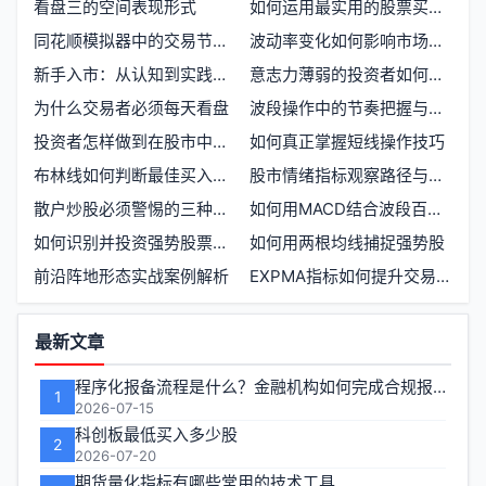
看盘三的空间表现形式
如何运用最实用的股票买卖策略提高投资回报
同花顺模拟器中的交易节奏与市场感知训练
波动率变化如何影响市场预测
新手入市：从认知到实践的三重跃迁
意志力薄弱的投资者如何克服交易中的心理陷阱
为什么交易者必须每天看盘
波段操作中的节奏把握与情绪管理
投资者怎样做到在股市中保持客观理性
如何真正掌握短线操作技巧
布林线如何判断最佳买入与卖出时机
股市情绪指标观察路径与市场心理映射
散户炒股必须警惕的三种心态
如何用MACD结合波段百分比实现低买高卖
如何识别并投资强势股票获得更高收益
如何用两根均线捕捉强势股
前沿阵地形态实战案例解析
EXPMA指标如何提升交易决策的准确性
功
最新文章
能
程序化报备流程是什么？金融机构如何完成合规报备
1
区
2026-07-15
科创板最低买入多少股
2
2026-07-20
期货量化指标有哪些常用的技术工具