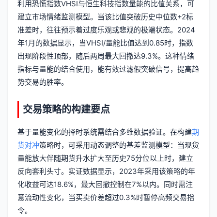
利用恐慌指数VHSI与恒生科技指数量能的比值关系，可
建立市场情绪监测模型。当该比值突破历史中位数+2标
准差时，往往预示着过度乐观或悲观的极端状态。2024
年1月的数据显示，当VHSI/量能比值达到0.85时，指数
出现阶段性顶部，随后两周最大回撤达9.3%。这种情绪
指标与量能的结合使用，能有效过滤假突破信号，提高趋
势交易的胜率。
交易策略的构建要点
基于量能变化的择时系统需结合多维数据验证。在构建
期
货对冲
策略时，可采用动态调整的基差监测模型：当现货
量能放大伴随期货升水扩大至历史75分位以上时，建立
反向套利头寸。实证数据显示，2023年采用该策略的年
化收益可达18.6%，最大回撤控制在7%以内。同时需注
意流动性变化，当买卖价差超过0.3%时暂停高频交易指
令。