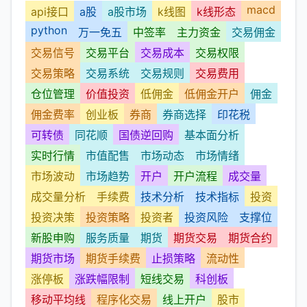
macd
api接口
a股
a股市场
k线图
k线形态
python
万一免五
中签率
主力资金
交易佣金
交易信号
交易平台
交易成本
交易权限
交易策略
交易系统
交易规则
交易费用
仓位管理
价值投资
低佣金
低佣金开户
佣金
佣金费率
创业板
券商
券商选择
印花税
可转债
同花顺
国债逆回购
基本面分析
实时行情
市值配售
市场动态
市场情绪
市场波动
市场趋势
开户
开户流程
成交量
成交量分析
手续费
技术分析
技术指标
投资
投资决策
投资策略
投资者
投资风险
支撑位
新股申购
服务质量
期货
期货交易
期货合约
期货市场
期货手续费
止损策略
流动性
涨停板
涨跌幅限制
短线交易
科创板
移动平均线
程序化交易
线上开户
股市