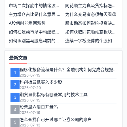
市场二次探底中的情绪波动与资金流向
同花顺主力真吸货指标怎么用
主力增仓占比是什么意思 如何理解主力资金的增仓比例
为什么交易者必须每天看盘
A股何时能重回涨势
股市动态如何影响投资决策和市场趋势
如何在波动市场中构建稳定的投资逻辑
如何获取同花顺动态板块的历史数据
如何识别黑马股启动前的三大信号
连续一字板涨停的个股如何操作短线
功
最新文章
能
程序化报备流程是什么？金融机构如何完成合规报备
1
区
2026-07-15
科创板最低买入多少股
2
2026-07-20
期货量化指标有哪些常用的技术工具
3
2026-07-15
股票周六周日开盘吗
4
2026-07-19
怎么查找自己开过哪个证券公司的账户
5
2026-07-13