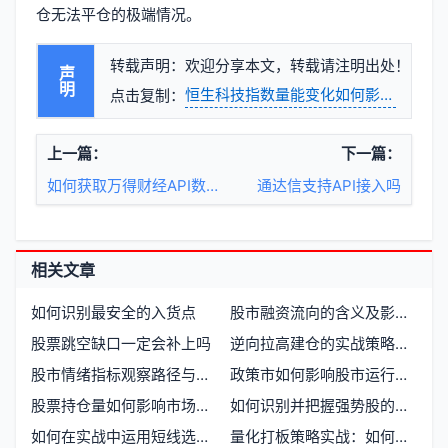
仓无法平仓的极端情况。
转载声明：欢迎分享本文，转载请注明出处！
声明
恒生科技指数量能变化如何影响期货市
点击复制：
上一篇：
下一篇：
如何获取万得财经API数据
通达信支持API接入吗
相关文章
如何识别最安全的入货点
股市融资流向的含义及影响因素
股票跳空缺口一定会补上吗
逆向拉高建仓的实战策略与风险控制
股市情绪指标观察路径与市场心理映射
政策市如何影响股市运行与投资者决策
股票持仓量如何影响市场走势和交易决策
如何识别并把握强势股的运行逻辑
如何在实战中运用短线选股技巧
量化打板策略实战：如何利用算法捕捉强势股的起爆点