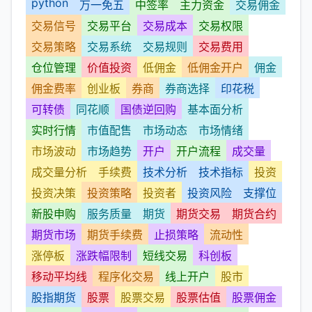
python
万一免五
中签率
主力资金
交易佣金
交易信号
交易平台
交易成本
交易权限
交易策略
交易系统
交易规则
交易费用
仓位管理
价值投资
低佣金
低佣金开户
佣金
佣金费率
创业板
券商
券商选择
印花税
可转债
同花顺
国债逆回购
基本面分析
实时行情
市值配售
市场动态
市场情绪
市场波动
市场趋势
开户
开户流程
成交量
成交量分析
手续费
技术分析
技术指标
投资
投资决策
投资策略
投资者
投资风险
支撑位
新股申购
服务质量
期货
期货交易
期货合约
期货市场
期货手续费
止损策略
流动性
涨停板
涨跌幅限制
短线交易
科创板
移动平均线
程序化交易
线上开户
股市
股指期货
股票
股票交易
股票估值
股票佣金