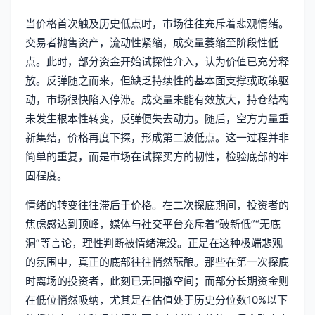
当价格首次触及历史低点时，市场往往充斥着悲观情绪。
交易者抛售资产，流动性紧缩，成交量萎缩至阶段性低
点。此时，部分资金开始试探性介入，认为价值已充分释
放。反弹随之而来，但缺乏持续性的基本面支撑或政策驱
动，市场很快陷入停滞。成交量未能有效放大，持仓结构
未发生根本性转变，反弹便失去动力。随后，空方力量重
新集结，价格再度下探，形成第二波低点。这一过程并非
简单的重复，而是市场在试探买方的韧性，检验底部的牢
固程度。
情绪的转变往往滞后于价格。在二次探底期间，投资者的
焦虑感达到顶峰，媒体与社交平台充斥着“破新低”“无底
洞”等言论，理性判断被情绪淹没。正是在这种极端悲观
的氛围中，真正的底部往往悄然酝酿。那些在第一次探底
时离场的投资者，此刻已无回撤空间；而部分长期资金则
在低位悄然吸纳，尤其是在估值处于历史分位数10%以下