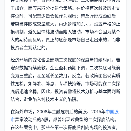
在实际操作中，盲目抄底是危险的。二次探底阶段不宜急
于加仓，而应采取分批建仓策略。在价格首次触及历史支
撑位时，可配置少量仓位作为观察；待反弹形成颈线后，
若突破伴随成交量放大，再逐步增加头寸。设置严格的止
损机制，避免因情绪波动而陷入被动。市场不会因为某个
人的期待而反转，真正的底部是市场自己走出来的，而非
投资者主观认定的。
经济环境的变化也会影响二次探底的深度与持续时间。若
宏观数据持续疲软，企业盈利预期下调，二次探底可能演
变为三重底，甚至延长至数月。反之，若政策面出现实质
性宽松，如降准、降息、专项扶持等，市场可能在二次探
底后迅速企稳。因此，投资者需将技术分析与基本面判断
结合，避免陷入纯技术主义的陷阱。
在海外市场，2008年金融危机后的美股、2015年
中国股
市
异常波动后的A股，都曾出现过典型的二次探底结构。
在这些案例中，那些在第一次探底后割肉离场的投资者，