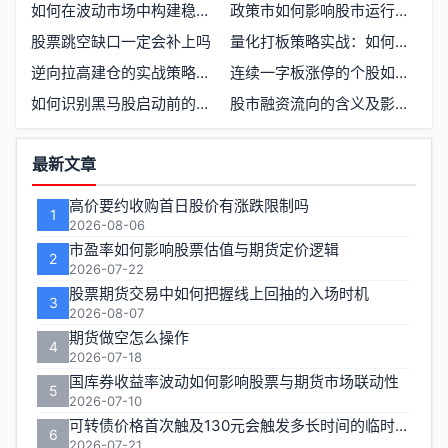
如何在波动市场中构建稳定的投资逻辑
政策市如何影响股市运行与投资者决策
股票跳空缺口一定会补上吗
量化打板策略实战：如何利用算法捕捉强势股的起爆点
逆向拉高建仓的实战策略与风险控制
连续一字板涨停的个股如何操作短线
如何识别黑马股启动前的三大信号
股市融资流向的含义及影响因素
功
最新文章
能
高价要约收购首日股价有涨跌限制吗
1
区
2026-08-06
市盈率如何影响股票估值与期货定价逻辑
2
2026-07-22
股票期货交易中如何把握线上回抽的入场时机
3
2026-08-07
期货做空怎么操作
4
2026-07-18
国库券收益率波动如何影响股票与期货市场联动性
5
2026-07-10
可转债价格首次触及130元会触发多长时间的临时停牌
6
2026-07-21