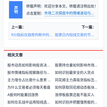
转载声明：欢迎分享本文，转载请注明出处！
声明
市场二次探底中的情绪波动与资金流向
点击复制：
上一篇：
下一篇：
RSI指标在趋势判断中的实战应用
股票日内短线交易的节奏与纪律
相关文章
股市动态如何影响投资决策和市场趋势
股票持仓量如何影响市场走势和交易决策
股市情绪指标观察路径与市场心理映射
如何识别最安全的入货点
主力增仓占比是什么意思 如何理解主力资金的增仓比例
同花顺主力真吸货指标怎么用
为什么交易者必须每天看盘
如何获取同花顺动态板块的历史数据
A股何时能重回涨势
涨停板股票还能不能买入
如何在实战中运用短线选股技巧
如何识别并把握强势股的运行逻辑