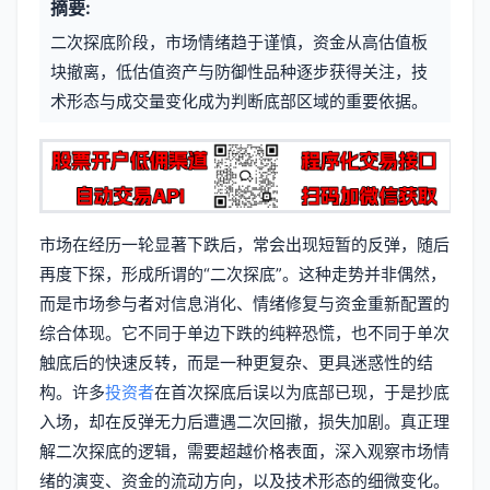
摘要:
元
章
二次探底阶段，市场情绪趋于谨慎，资金从高估值板
信
标
块撤离，低估值资产与防御性品种逐步获得关注，技
息
术形态与成交量变化成为判断底部区域的重要依据。
签
市场在经历一轮显著下跌后，常会出现短暂的反弹，随后
再度下探，形成所谓的“二次探底”。这种走势并非偶然，
而是市场参与者对信息消化、情绪修复与资金重新配置的
综合体现。它不同于单边下跌的纯粹恐慌，也不同于单次
触底后的快速反转，而是一种更复杂、更具迷惑性的结
构。许多
投资者
在首次探底后误以为底部已现，于是抄底
入场，却在反弹无力后遭遇二次回撤，损失加剧。真正理
解二次探底的逻辑，需要超越价格表面，深入观察市场情
绪的演变、资金的流动方向，以及技术形态的细微变化。