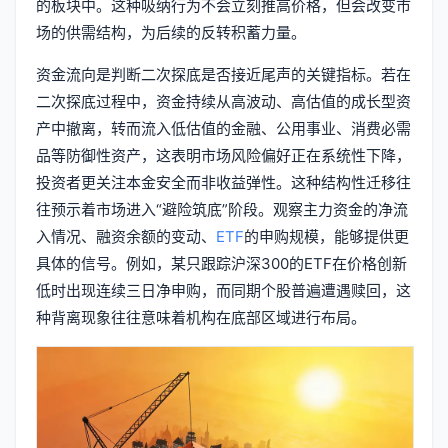
的板块中。这种吸纳行为不会立刻推高价格，但会改变市
场的供需结构，为后续的反转积蓄力量。
资金流向是判断二次探底是否接近尾声的关键指标。若在
二次探底过程中，资金持续从高波动、高估值的成长型资
产中撤离，转而流入低估值的金融、公用事业、消费必需
品等防御性资产，这表明市场风险偏好正在系统性下降，
投资者更关注本金安全而非收益弹性。这种结构性迁移往
往预示着市场进入“避险筑底”阶段。观察主力资金的净流
入情况、融资余额的变动、
ETF
的申购规模，能够提供更
具体的信号。例如，某只跟踪沪深300的ETF在价格创新
低时出现连续三日净申购，而同期个股普遍遭遇赎回，这
种背离现象往往意味着机构在底部区域进行布局。