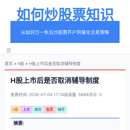
如何炒股票知识
从如何万一免五炒股票开户到量化交易策略
首页
>
h股
>
H股上市后是否取消辅导制度
H股上市后是否取消辅导制度
发表时间: 2026-07-04 17:19
阅读量: 5888
评论: 0
文
h股
上市
期货
股票
辅导
章
文
摘要:
元
章