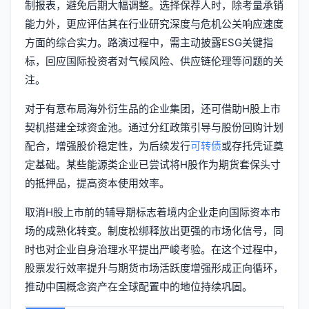
制报表，避免后期大幅调整。选择保荐人时，除考量承销
能力外，更应评估其在行业研究深度与危机公关响应速度
方面的综合实力。路演过程中，需主动披露ESG关键指
标，回应国际投资者对气候风险、供应链伦理等问题的关
注。
对于有意布局海外衍生品的企业集团，还可借助H股上市
契机搭建全球资金池。通过分红政策引导与股份回购计划
配合，增强股价稳定性，为后续发行
可转债
或存托凭证奠
定基础。某些能源类企业已尝试将H股作为期货套保头寸
的抵押品，提高资本使用效率。
取消H股上市前的辅导期标志着境内企业走向国际资本市
场的成熟化转变。制度松绑释放出更强的市场化信号，同
时也对企业自身治理水平提出严峻考验。在这个过程中，
股票发行效率提升与期货市场活跃度增强形成正向循环，
推动中国概念资产在全球配置中的地位持续巩固。