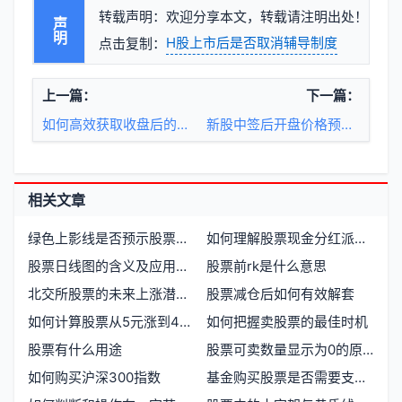
转载声明：欢迎分享本文，转载请注明出处！
声明
H股上市后是否取消辅导制度
点击复制：
上一篇：
下一篇：
如何高效获取收盘后的股票与期货数据
新股中签后开盘价格预估及应对策略
相关文章
绿色上影线是否预示股票下跌
如何理解股票现金分红派息流程及影响
股票日线图的含义及应用解析
股票前rk是什么意思
北交所股票的未来上涨潜力如何
股票减仓后如何有效解套
如何计算股票从5元涨到40元的涨幅倍数
如何把握卖股票的最佳时机
股票有什么用途
股票可卖数量显示为0的原因及解决方法
如何购买沪深300指数
基金购买股票是否需要支付手续费