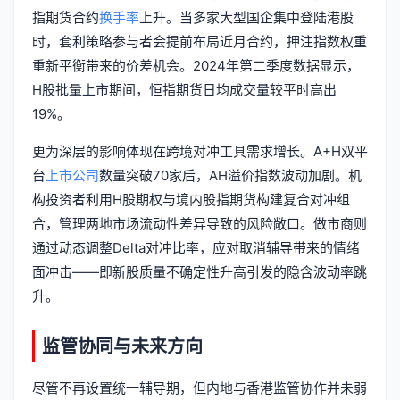
指期货合约
换手率
上升。当多家大型国企集中登陆港股
时，套利策略参与者会提前布局近月合约，押注指数权重
重新平衡带来的价差机会。2024年第二季度数据显示，
H股批量上市期间，恒指期货日均成交量较平时高出
19%。
更为深层的影响体现在跨境对冲工具需求增长。A+H双平
台
上市公司
数量突破70家后，AH溢价指数波动加剧。机
构投资者利用H股期权与境内股指期货构建复合对冲组
合，管理两地市场流动性差异导致的风险敞口。做市商则
通过动态调整Delta对冲比率，应对取消辅导带来的情绪
面冲击——即新股质量不确定性升高引发的隐含波动率跳
升。
监管协同与未来方向
尽管不再设置统一辅导期，但内地与香港监管协作并未弱