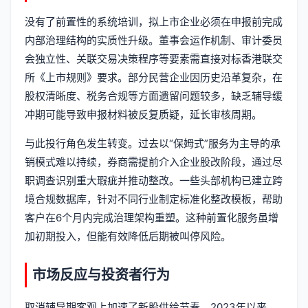
没有了前置性的系统培训，拟上市企业必须在申报前完成
内部治理结构的实质性升级。董事会运作机制、审计委员
会独立性、关联交易决策程序等要素需直接对标香港联交
所《上市规则》要求。部分民营企业因历史沿革复杂，在
股权清晰度、税务合规等方面遗留问题较多，缺乏辅导缓
冲期可能导致申报材料被反复质疑，延长审核周期。
与此投行角色发生转变。过去以“保姆式”服务为主导的承
销模式难以持续，券商需提前介入企业股改阶段，通过尽
职调查识别重大瑕疵并推动整改。一些头部机构已建立跨
境合规数据库，针对不同行业制定标准化整改模板，帮助
客户在6个月内完成治理架构重塑。这种前置化服务虽增
加初期投入，但能有效降低后期被叫停风险。
市场反应与投资者行为
取消辅导期客观上加速了新股供给节奏。2023年以来，