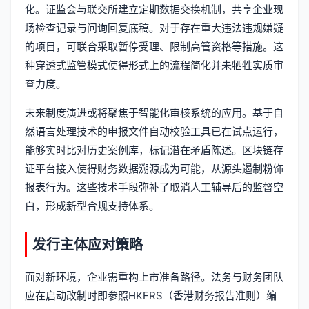
化。证监会与联交所建立定期数据交换机制，共享企业现
场检查记录与问询回复底稿。对于存在重大违法违规嫌疑
的项目，可联合采取暂停受理、限制高管资格等措施。这
种穿透式监管模式使得形式上的流程简化并未牺牲实质审
查力度。
未来制度演进或将聚焦于智能化审核系统的应用。基于自
然语言处理技术的申报文件自动校验工具已在试点运行，
能够实时比对历史案例库，标记潜在矛盾陈述。区块链存
证平台接入使得财务数据溯源成为可能，从源头遏制粉饰
报表行为。这些技术手段弥补了取消人工辅导后的监督空
白，形成新型合规支持体系。
发行主体应对策略
面对新环境，企业需重构上市准备路径。法务与财务团队
应在启动改制时即参照HKFRS（香港财务报告准则）编