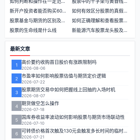
如何判断和操作在一定范围内波动的股票
股票中的十字架与黄昏线有何区别
新开户投资者能否购买600开头的股票
如何有效区分股票的真假突破
股票基金与期货的区别及联系
如何正确理解和查看股票的开盘和收盘价格
股票的生命线是什么线
新能源汽车股票龙头股及品牌前十名解析
功
最新文章
能
高价要约收购首日股价有涨跌限制吗
1
区
2026-08-06
市盈率如何影响股票估值与期货定价逻辑
2
2026-07-22
股票期货交易中如何把握线上回抽的入场时机
3
2026-08-07
期货做空怎么操作
4
2026-07-18
国库券收益率波动如何影响股票与期货市场联动性
5
2026-07-10
可转债价格首次触及130元会触发多长时间的临时停牌
6
2026-07-21