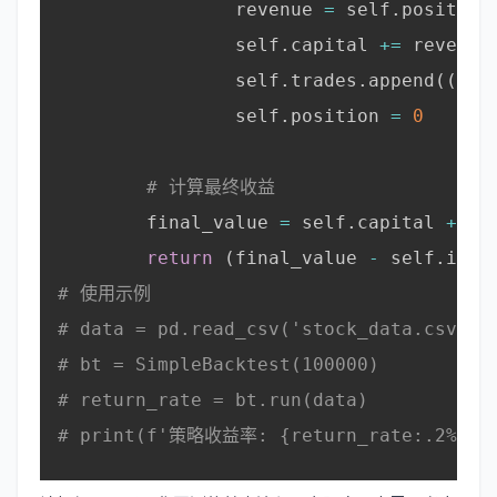
                revenue 
=
 self
.
position
                self
.
capital 
+=
 revenue

                self
.
trades
.
append
(
(
'SE
                self
.
position 
=
0
# 计算最终收益
        final_value 
=
 self
.
capital 
+
 se
return
(
final_value 
-
 self
.
init
# 使用示例
# data = pd.read_csv('stock_data.csv')
# bt = SimpleBacktest(100000)
# return_rate = bt.run(data)
# print(f'策略收益率: {return_rate:.2%}')