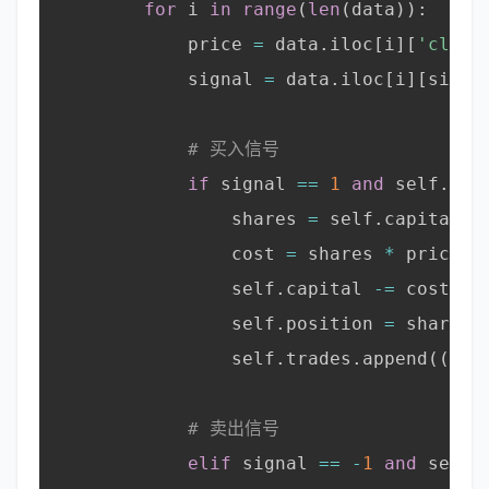
for
 i 
in
range
(
len
(
data
)
)
:
            price 
=
 data
.
iloc
[
i
]
[
'close
            signal 
=
 data
.
iloc
[
i
]
[
signa
# 买入信号
if
 signal 
==
1
and
 self
.
pos
                shares 
=
 self
.
capital 
/
                cost 
=
 shares 
*
 price

                self
.
capital 
-=
 cost

                self
.
position 
=
 shares

                self
.
trades
.
append
(
(
'BU
# 卖出信号
elif
 signal 
==
-
1
and
 self
.