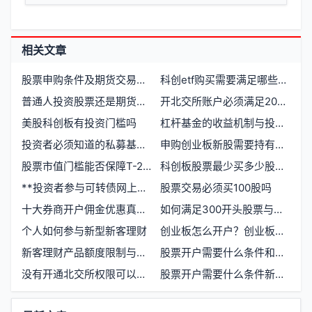
相关文章
股票申购条件及期货交易门槛有哪些
科创etf购买需要满足哪些条件
普通人投资股票还是期货更合适
开北交所账户必须满足20个交易日资金大于50万的标准吗
美股科创板有投资门槛吗
杠杆基金的收益机制与投资路径
投资者必须知道的私募基金特征有哪些？
申购创业板新股需要持有深市股票吗
股票市值门槛能否保障T-2日前日均市值1万元的投资安全
科创板股票最少买多少股？投资门槛与交易规则详解
**投资者参与可转债网上申购需要满足哪些条件**
股票交易必须买100股吗
十大券商开户佣金优惠真的无门槛吗？投资者必看
如何满足300开头股票与沪深300期货的交易门槛
个人如何参与新型新客理财
创业板怎么开户？创业板股票购买条件与流程全解
新客理财产品额度限制与券商选择指南
股票开户需要什么条件和流程
没有开通北交所权限可以买北交所股票吗
股票开户需要什么条件新手如何开户
功