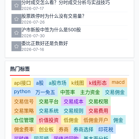
分时成交怎么看？分时成交分析与实战技巧
2026-07-17
股票跌停时为什么没有交易量？
2026-07-26
沪市新股中签为什么是500股
2026-07-30
委比正数好还是负数好
2026-07-16
热门标签
macd
api接口
a股
a股市场
k线图
k线形态
python
万一免五
中签率
主力资金
交易佣金
交易信号
交易平台
交易成本
交易权限
交易策略
交易系统
交易规则
交易费用
仓位管理
价值投资
低佣金
低佣金开户
佣金
佣金费率
创业板
券商
券商选择
印花税
可转债
同花顺
国债逆回购
基本面分析