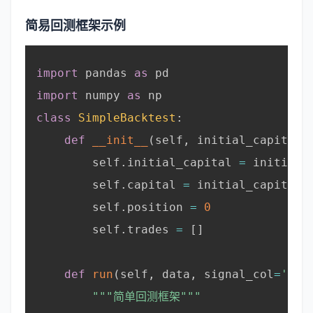
简易回测框架示例
import
 pandas 
as
 pd

import
 numpy 
as
 np

class
SimpleBacktest
:
def
__init__
(
self
,
 initial_capital
=
        self
.
initial_capital 
=
 initial_c
        self
.
capital 
=
 initial_capital

        self
.
position 
=
0
        self
.
trades 
=
[
]
def
run
(
self
,
 data
,
 signal_col
=
'sig
"""简单回测框架"""