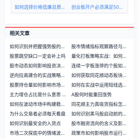
如何选择价格低廉且质量优良的股票
创业板开户必须满足50万门槛吗
相关文章
如何识别并把握强势股的运行逻辑
股市情绪指标观察路径与市场心理映射
股票跳空缺口一定会补上吗
量化打板策略实战：如何利用算法捕捉强势股的起爆点
股市动态如何影响投资决策和市场趋势
连续一字板涨停的个股如何操作短线
逆向拉高建仓的实战策略与风险控制
如何获取同花顺动态板块的历史数据
股票持仓量如何影响市场走势和交易决策
如何在实战中运用短线选股技巧
主力增仓占比是什么意思 如何理解主力资金的增仓比例
A股何时能重回涨势
如何在波动市场中构建稳定的投资逻辑
同花顺主力真吸货指标怎么用
为什么交易者必须每天看盘
如何识别黑马股启动前的三大信号
如何识别最安全的入货点
股市融资流向的含义及影响因素
市场二次探底中的情绪波动与资金流向
政策市如何影响股市运行与投资者决策