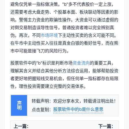
避免仅凭单一指标做决策。"b"多不代表股价一定上涨，
还需要考虑大盘走势、个股基本面、板块联动等因素的影
响。警惕主力资金的欺骗性操作。大资金可以通过虚假的
对倒交易制造误导性信号，普通投资者难以完全辨别真
伪。再次，不同
市场环境
下主动性买卖的含义可能不同。
在牛市中主动性买入往往是真金白银的看好信号，而在熊
市中可能是接飞刀的风险行为。
股票软件中的"b"标识是判断市场
资金流向
的重要工具，
理解其含义并结合其他分析方法综合运用，能够帮助投资
者更好地把握短线交易机会，但任何单一指标都存在局限
性，理性投资需要建立完整的交易体系。
转载声明：欢迎分享本文，转载请注明出处！
声明
股票软件中的b是什么意思
点击复制：
上一篇：
下一篇：