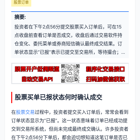
文
股票订单
元
章
摘要:
信
标
投资者在下午2点56分提交股票买入订单后，可在15
息
点收盘前查看订单是否成交，收盘后通过交易软件持
签
仓变化、委托菜单或券商短信确认最终成交结果。订
单状态显示“已报”表示已提交至交易所，等待撮合；...
股票买单已报状态何时确认成交
在
股票交易
过程中，投资者提交买入订单后，常常会看到
订单状态显示为“已报”。这一状态意味着订单已经成功提
交到交易所系统，但尚未完成最终成交确认。许多投资者
在下午2点56分下单后，都会迫切想知道这笔订单是否已