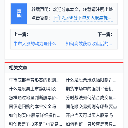
转载声明：欢迎分享本文，转载请注明出处！
声明
下午2点56分下单买入股票提示已报什
点击复制：
上一篇：
下一篇：
牛市大涨的动力是什么
如何高效获取收盘后的股票与期货数据
相关文章
牛市底部孕育形态的识别与应对
什么是股票涨跌幅限制？新手必须了解的交易规则
什么是股票上市静默期及其对投资者的影响
期货市场中的强制平仓机制详解
怎样通过地量判断股票价格走向
分时战法如何结合成交量进行有效操作
国债逆回购的本金安全吗
同花顺交易规则有哪些要点
如何购买FF股票详细操作指南
开户当天可以买入股票吗
科创板是T+0还是T+1交易制度
如何判断一只股票是否具有高成长性