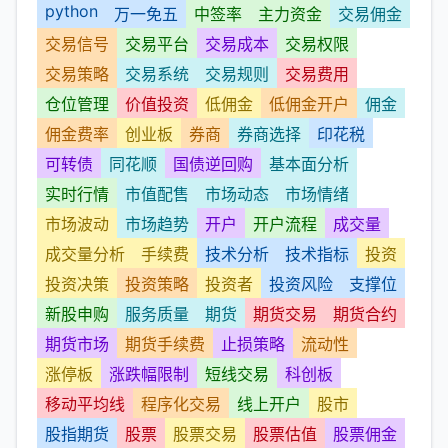
python
万一免五
中签率
主力资金
交易佣金
交易信号
交易平台
交易成本
交易权限
交易策略
交易系统
交易规则
交易费用
仓位管理
价值投资
低佣金
低佣金开户
佣金
佣金费率
创业板
券商
券商选择
印花税
可转债
同花顺
国债逆回购
基本面分析
实时行情
市值配售
市场动态
市场情绪
市场波动
市场趋势
开户
开户流程
成交量
成交量分析
手续费
技术分析
技术指标
投资
投资决策
投资策略
投资者
投资风险
支撑位
新股申购
服务质量
期货
期货交易
期货合约
期货市场
期货手续费
止损策略
流动性
涨停板
涨跌幅限制
短线交易
科创板
移动平均线
程序化交易
线上开户
股市
股指期货
股票
股票交易
股票估值
股票佣金