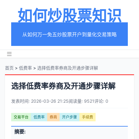
如何炒股票知识
从如何万一免五炒股票开户到量化交易策略
首页
>
低费率
>
选择低费率券商及开通步骤详解
选择低费率券商及开通步骤详解
发表时间: 2026-03-26 21:25
阅读量: 9521
评论: 0
文
交易平台
低费率
券商
开户步骤
手续费
章
文
摘要:
元
章