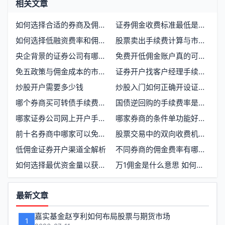
相关文章
如何选择合适的券商及佣金费用详解
证券佣金收费标准最低是多少
如何选择低融资费率和佣金的券商
股票卖出手续费计算与市场成本结构
央企背景的证券公司有哪些 上市情况如何
免费开低佣金账户真的可行吗？哪些券商支持
免五政策与佣金成本的市场现实
证券开户找客户经理手续费最低多少
炒股开户需要多少钱
炒股入门如何正确开设证券账户
哪个券商买可转债手续费最低？如何选择合适的交易平台
国债逆回购的手续费率是多少
哪家证券公司网上开户手续费更低
哪家券商的条件单功能好用如何开户选择指南
前十名券商中哪家可以免五，如何办理开户
股票交易中的双向收费机制详解
低佣金证券开户渠道全解析
不同券商的佣金费率有哪些差异
如何选择最优资金量以获取最低的两融利率
万1佣金是什么意思 如何计算股票交易费用
功
最新文章
能
嘉实基金赵亨利如何布局股票与期货市场
1