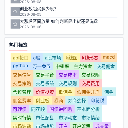
2026-08-08
创业板起买多少股？
2026-08-05
大涨后区间放量 如何判断是出货还是洗盘
2026-08-06
热门标签
macd
api接口
a股
a股市场
k线图
k线形态
python
万一免五
中签率
主力资金
交易佣金
交易信号
交易平台
交易成本
交易权限
交易策略
交易系统
交易规则
交易费用
仓位管理
价值投资
低佣金
低佣金开户
佣金
佣金费率
创业板
券商
券商选择
印花税
可转债
同花顺
国债逆回购
基本面分析
实时行情
市值配售
市场动态
市场情绪
市场波动
市场趋势
开户
开户流程
成交量