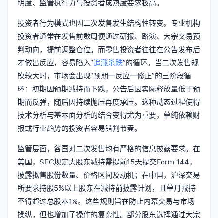
明度、监管执行力与投资者成熟度要求极高。
投资者行为模式也因二次发售发生结构性转变。专业机构
投资者通常在发售前数周便通过研报、路演、大宗交易预
判动向，提前调整仓位。而零售投资者往往在公告发布后
才做出反应，容易陷入“
追涨杀跌
”的循环。当二次发售规
模较大时，市场会出现“预期—反应—修正”的三阶段循
环：初期因预期减持而下跌，公告后因实际释放量低于预
期而反弹，随后因持续抛压再度承压。这种动态过程使得
技术分析与基本面分析的结合变得尤为重要，单纯依赖财
报或行业趋势的投资者容易错判节奏。
监管层面，各国对二次发售均有严格的信息披露要求。在
美国，SEC规定大股东减持需提前15天提交Form 144，
披露拟售股份数量、价格区间及动机；在中国，沪深交易
所要求持股5%以上股东在减持前披露计划，且单月减持
不得超过总股本1%。这些规则旨在防止内幕交易与市场
操纵，但也增加了操作的复杂性。部分股东选择通过大宗