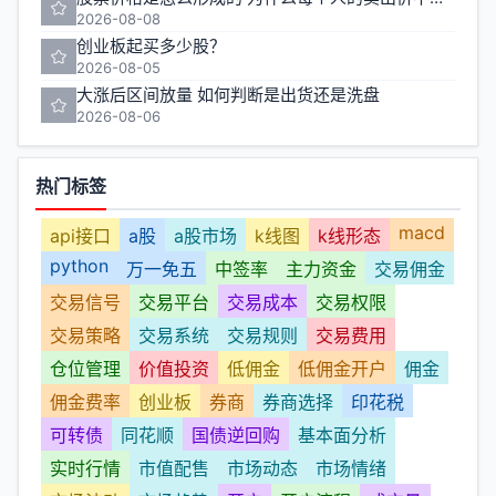
2026-08-08
创业板起买多少股？
2026-08-05
大涨后区间放量 如何判断是出货还是洗盘
2026-08-06
热门标签
macd
api接口
a股
a股市场
k线图
k线形态
python
万一免五
中签率
主力资金
交易佣金
交易信号
交易平台
交易成本
交易权限
交易策略
交易系统
交易规则
交易费用
仓位管理
价值投资
低佣金
低佣金开户
佣金
佣金费率
创业板
券商
券商选择
印花税
可转债
同花顺
国债逆回购
基本面分析
实时行情
市值配售
市场动态
市场情绪