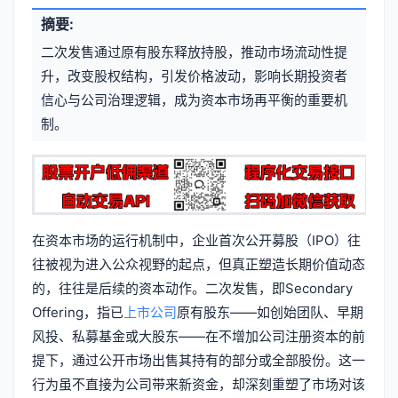
文
摘要:
元
章
二次发售通过原有股东释放持股，推动市场流动性提
信
标
升，改变股权结构，引发价格波动，影响长期投资者
息
信心与公司治理逻辑，成为资本市场再平衡的重要机
签
制。
在资本市场的运行机制中，企业首次公开募股（IPO）往
往被视为进入公众视野的起点，但真正塑造长期价值动态
的，往往是后续的资本动作。二次发售，即Secondary
Offering，指已
上市公司
原有股东——如创始团队、早期
风投、私募基金或大股东——在不增加公司注册资本的前
提下，通过公开市场出售其持有的部分或全部股份。这一
行为虽不直接为公司带来新资金，却深刻重塑了市场对该