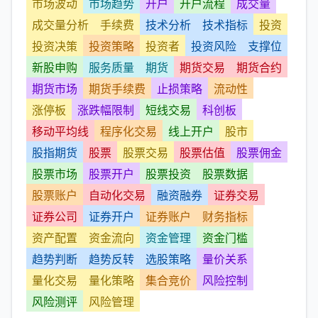
市场波动
市场趋势
开户
开户流程
成交量
成交量分析
手续费
技术分析
技术指标
投资
投资决策
投资策略
投资者
投资风险
支撑位
新股申购
服务质量
期货
期货交易
期货合约
期货市场
期货手续费
止损策略
流动性
涨停板
涨跌幅限制
短线交易
科创板
移动平均线
程序化交易
线上开户
股市
股指期货
股票
股票交易
股票估值
股票佣金
股票市场
股票开户
股票投资
股票数据
股票账户
自动化交易
融资融券
证券交易
证券公司
证券开户
证券账户
财务指标
资产配置
资金流向
资金管理
资金门槛
趋势判断
趋势反转
选股策略
量价关系
量化交易
量化策略
集合竞价
风险控制
风险测评
风险管理