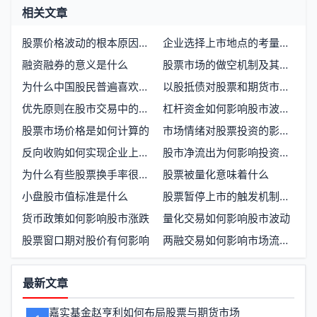
相关文章
股票价格波动的根本原因是什么 谁在操控股市涨跌
企业选择上市地点的考量因素与策略
融资融券的意义是什么
股票市场的做空机制及其影响
为什么中国股民普遍喜欢追涨杀跌
以股抵债对股票和期货市场有何影响
优先原则在股市交易中的核心作用
杠杆资金如何影响股市波动与投资者行为
股票市场价格是如何计算的
市场情绪对股票投资的影响有多大
反向收购如何实现企业上市目标
股市净流出为何影响投资者决策
为什么有些股票换手率很低？深度解析背后原因
股票被量化意味着什么
小盘股市值标准是什么
股票暂停上市的触发机制与市场影响
货币政策如何影响股市涨跌
量化交易如何影响股市波动
股票窗口期对股价有何影响
两融交易如何影响市场流动性与投资者行为
功
最新文章
能
嘉实基金赵亨利如何布局股票与期货市场