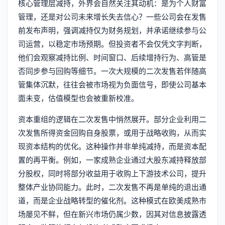
核心管理层减持，外界会自然关注其动机：是为个人财富
管理，还是对公司未来增长失去信心？一些公司会在发售
前发布声明，强调减持仅为财务规划，并承诺继续参与公
司运营，以稳定市场预期。但投资者不会仅凭文字判断，
他们会观察减持比例、时间窗口、后续增持行为、高管是
否同步参与回购等细节。一次大规模的二次发售若伴随高
管集体沉默，往往会被市场视为负面信号，即使公司基本
面未变，估值模型也会被重新校准。
资本重组的逻辑在二次发售中悄然展开。部分企业利用二
次发售所得资金回购自身股票，或用于战略收购，从而实
现资本结构的优化。这种操作并非单纯减持，而是资本配
置的再平衡。例如，一家成熟企业通过大股东减持释放部
分股权，同时将部分收益用于收购上下游技术公司，提升
整体产业协同能力。此时，二次发售不再是单纯的退出通
道，而是企业战略转型的催化剂。这种模式在欧美成熟市
场屡见不鲜，但在新兴市场仍属少数，因其对信息披露透