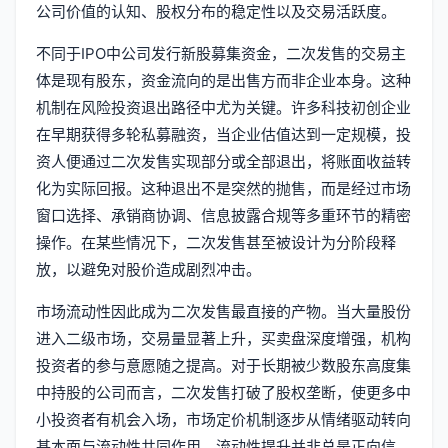
公司价值的认知、股权分布的稳定性以及交易活跃度。
不同于IPO中公司发行新股募集资金，二次发售的交易主
体是现有股东，资金流向的是出售方而非企业本身。这种
机制在风险投资退出路径中尤为关键。许多科技初创企业
在早期获得多轮私募融资，当企业估值达到一定规模，投
资人便通过二次发售实现部分或全部退出，将账面收益转
化为实际回报。这种退出不是突然的抛售，而是经过市场
窗口选择、承销商协调、信息披露合规等多重环节的精密
操作。在某些情况下，二次发售甚至被设计为分阶段释
放，以避免对股价造成剧烈冲击。
市场流动性因此成为二次发售最直接的产物。当大量股份
进入二级市场，交易量显著上升，买卖盘深度增强，机构
投资者的参与意愿随之提高。对于长期被少数股东高度集
中持股的公司而言，二次发售打破了股权垄断，使更多中
小投资者有机会入场，市场定价机制逐步从情绪驱动转向
基本面与流动性共同作用。流动性提升并非总是正向信