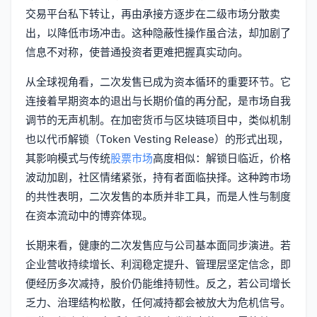
交易平台私下转让，再由承接方逐步在二级市场分散卖
出，以降低市场冲击。这种隐蔽性操作虽合法，却加剧了
信息不对称，使普通投资者更难把握真实动向。
从全球视角看，二次发售已成为资本循环的重要环节。它
连接着早期资本的退出与长期价值的再分配，是市场自我
调节的无声机制。在加密货币与区块链项目中，类似机制
也以代币解锁（Token Vesting Release）的形式出现，
其影响模式与传统
股票市场
高度相似：解锁日临近，价格
波动加剧，社区情绪紧张，持有者面临抉择。这种跨市场
的共性表明，二次发售的本质并非工具，而是人性与制度
在资本流动中的博弈体现。
长期来看，健康的二次发售应与公司基本面同步演进。若
企业营收持续增长、利润稳定提升、管理层坚定信念，即
便经历多次减持，股价仍能维持韧性。反之，若公司增长
乏力、治理结构松散，任何减持都会被放大为危机信号。