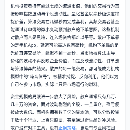
机构投资者持有超过七成的流通市值，他们的交易行为直
接影响指数波动与个股流动性。量化基金以毫秒级速度捕
捉价差，算法交易在几微秒内完成套利，高频交易者甚至
能通过订单簿的微小变动预判散户的下单意图。这些机制
对散户而言是黑箱，连入场资格都难以平等。散户下单靠
的是手机App，延迟可能高达数百毫秒；机构下单靠的是
光纤直连交易所，延迟不到一毫秒。当市场被算法主导，
价格的波动不再反映企业价值，而是反映流动性、订单流
与算法博弈的结果。散户的每一笔交易，都可能成为机构
模型中的“噪音信号”，被精准捕捉、反向利用。他们以为
自己在参与市场，实际上只是市场运行的燃料。
资金规模的局限进一步放大了风险。散户通常只有几万、
几十万的资金，面对波动剧烈的个股，一旦重仓，盈亏便
被放大数倍。而机构拥有数千亿的资本池，可以分散投资
于数十个行业、上百只股票，甚至通过衍生品对冲风险。
散户没有对冲工具，没有
止损策略
，更没有专业风控团