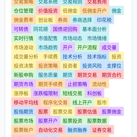
交易策略
交易系统
交易规则
交易费用
仓位管理
价值投资
低佣金
低佣金开户
佣金
佣金费率
创业板
券商
券商选择
印花税
可转债
同花顺
国债逆回购
基本面分析
实时行情
市值配售
市场动态
市场情绪
市场波动
市场趋势
开户
开户流程
成交量
成交量分析
手续费
技术分析
技术指标
投资
投资决策
投资策略
投资者
投资风险
支撑位
新股申购
服务质量
期货
期货交易
期货合约
期货市场
期货手续费
止损策略
流动性
涨停板
涨跌幅限制
短线交易
科创板
移动平均线
程序化交易
线上开户
股市
股指期货
股票
股票交易
股票估值
股票佣金
股票市场
股票开户
股票投资
股票数据
股票账户
自动化交易
融资融券
证券交易