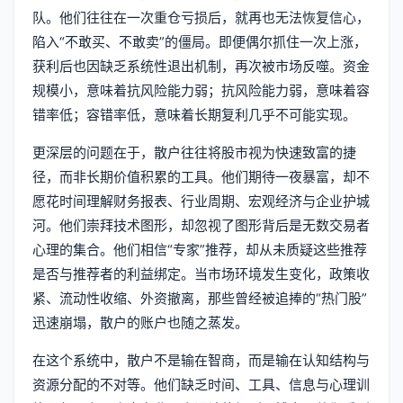
队。他们往往在一次重仓亏损后，就再也无法恢复信心，
陷入“不敢买、不敢卖”的僵局。即便偶尔抓住一次上涨，
获利后也因缺乏系统性退出机制，再次被市场反噬。资金
规模小，意味着抗风险能力弱；抗风险能力弱，意味着容
错率低；容错率低，意味着长期复利几乎不可能实现。
更深层的问题在于，散户往往将股市视为快速致富的捷
径，而非长期价值积累的工具。他们期待一夜暴富，却不
愿花时间理解财务报表、行业周期、宏观经济与企业护城
河。他们崇拜技术图形，却忽视了图形背后是无数交易者
心理的集合。他们相信“专家”推荐，却从未质疑这些推荐
是否与推荐者的利益绑定。当市场环境发生变化，政策收
紧、流动性收缩、外资撤离，那些曾经被追捧的“热门股”
迅速崩塌，散户的账户也随之蒸发。
在这个系统中，散户不是输在智商，而是输在认知结构与
资源分配的不对等。他们缺乏时间、工具、信息与心理训