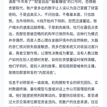
满是“牛市来了”“财富自由”“躺着赚钱”的口号时，恐惧被
贪婪取代，账户里多出的数字让人误以为自己掌握了财富
密码。于是追高买入，不问估值，不看基本面，只信趋
势。当市场转向，K线开始向下倾斜，恐慌迅速蔓延，账
户缩水的速度远超想象。于是割肉离场，恰巧在最低点卖
出，而那些曾被忽略的机构早已悄然布局。这种行为模式
并非偶然，而是人类心理在金融环境中的自然映射。大脑
的杏仁核对损失极度敏感，而多巴胺系统又对收益过度兴
奋，两者交替作用，让理性决策成为奢望。没有人教过散
户如何在别人恐惧时贪婪，如何在贪婪蔓延时保持清醒。
他们学到的，是别人讲的故事，是短视频里喊单的主播，
是微信群里转发的“内部消息”。
信息不对称是另一道高墙。机构拥有专业的研究团队、实
时数据终端、量化模型与直接对话上市公司管理层的渠
道。他们能提前预判政策动向，掌握供应链变化，甚至通
过大宗交易席位察觉资金流向。而散户的信息来源，往往