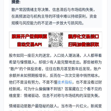
摘要:
元
章
散户常因情绪主导决策、信息滞后与市场结构失衡，
信
标
在高频波动与机构主导的环境中难以持续获利，资金
息
规模与风控能力的不足进一步放大亏损风险。
签
股市如同一座巨大的迷宫，入口处人潮汹涌，人人都带着
希望与憧憬踏入，却很少有人能完整地走出。那些被称为
“散户”的个体投资者，往往在数月甚至数年后发现，账户
余额并未如预期般增长，反而在一次次交易中悄然缩水。
他们不是没有努力，不是不懂
技术指标
，也不是没看过财
经新闻，可为什么偏偏赚不到钱？答案藏在三个看不见的
维度里：情绪驱动、信息不对称与市场结构的深层失衡。
情绪驱动是散户最隐秘的敌人。当市场一片红火，新闻里