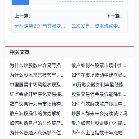
上一篇：
下一篇：
分时走势识别与交易决策的实战逻辑
二次发售：资本流动中的市场重构与投资者行为变迁
相关文章
为什么炒股散户容易亏损
散户如何在股票市场中实现稳定盈利
为什么股民常常被套牢，背后的原因是什么
如何在市场波动中建立稳定交易系统
中国股票市场风险表现及其成因解析
50万融资融券利率最低能到多少？哪家券商最划算
证监会放开程序化交易接口散户投资者怎么办
股票交易佣金最低能降到多少？期货交易如何节省手续费
散户交易行为与市场结构的深层博弈
如何有效解决散户炒股中的“解套”问题
散户波段操作的优势解析
炒股人群未来会持续减少吗
如何判断自己的日均资产是否达到十万级别
散户如何开股票账户才能赚钱
为什么普通人永远抓不住股价的最低点和最高点
为什么上证指数十年涨幅停滞