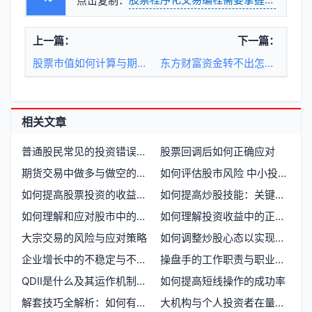
点击复制：
上一篇：
下一篇：
股票市值如何计算与期货合约价值有什么区别
东方财富资金转不出怎么办？常见原因及解决方法
相关文章
普通股民常见的投资错误及避免方法
股票回调后如何正确应对
期货交易中做多与做空的难易程度对比
如何评估股市风险 中小投资者应知的策略与方法
如何提高股票投资的收益与技巧
如何提高炒股技能：关键要素与技巧
如何理解和应对股市中的灰犀牛事件
如何理解投资收益中的正负波动
大宗交易的风险与应对策略
如何调整炒股心态以实现长期稳定收益
企业增长中的不稳定与不可靠方式及其影响
操盘手的工作职责与职业发展路径
QDII是什么及其运作机制详解
如何提高短线操作的成功率
解套技巧全解析：如何有效应对股市被套
大机构与个人投资者在量化交易中各自的优势是什么