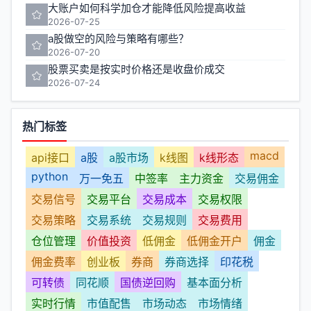
大账户如何科学加仓才能降低风险提高收益
2026-07-25
a股做空的风险与策略有哪些？
2026-07-20
股票买卖是按实时价格还是收盘价成交
2026-07-24
热门标签
macd
api接口
a股
a股市场
k线图
k线形态
python
万一免五
中签率
主力资金
交易佣金
交易信号
交易平台
交易成本
交易权限
交易策略
交易系统
交易规则
交易费用
仓位管理
价值投资
低佣金
低佣金开户
佣金
佣金费率
创业板
券商
券商选择
印花税
可转债
同花顺
国债逆回购
基本面分析
实时行情
市值配售
市场动态
市场情绪