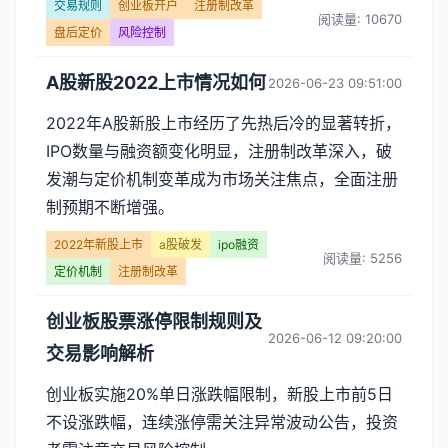
制
交易规则
创业板开户
注册制改革
阅读量: 10670
盘后定价
风险控制
改
A股新股2022上市情况如何
2026-06-23 09:51:00
革】
2022年A股新股上市经历了先热后冷的显著转折，
文
IPO数量与融资额变化明显，注册制改革深入，破
章
发潮与定价机制变革成为市场关注焦点，全面注册
制预期不断增强。
列
2022年新股上市
a股破发
ipo融资
阅读量: 5256
表
定价机制
注册制改革
-
创业板股票涨停限制规则及
2026-06-12 09:20:00
第
交易影响解析
页
创业板实施20%单日涨跌幅限制，新股上市前5日
不设涨跌幅，连续涨停需关注异常波动公告，投资