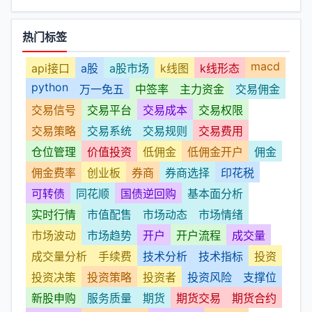
热门标签
macd
api接口
a股
a股市场
k线图
k线形态
python
万一免五
中签率
主力资金
交易佣金
交易信号
交易平台
交易成本
交易权限
交易策略
交易系统
交易规则
交易费用
仓位管理
价值投资
低佣金
低佣金开户
佣金
佣金费率
创业板
券商
券商选择
印花税
可转债
同花顺
国债逆回购
基本面分析
实时行情
市值配售
市场动态
市场情绪
市场波动
市场趋势
开户
开户流程
成交量
成交量分析
手续费
技术分析
技术指标
投资
投资决策
投资策略
投资者
投资风险
支撑位
新股申购
服务质量
期货
期货交易
期货合约