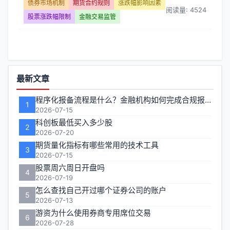
幅
债券市场机制
期货合约规则
涨跌幅影响因素
阅读量: 4524
股票涨跌幅限制
金融交易监管
影
响
因
功
最新文章
素】
能
程序化报备流程是什么？金融机构如何完成合规报备
1
区
2026-07-15
文
科创板最低买入多少股
2
章
2026-07-20
期货量化指标有哪些常用的技术工具
3
列
2026-07-15
股票周六周日开盘吗
4
表
2026-07-19
怎么查找自己开过哪个证券公司的账户
5
-
2026-07-13
游资为什么使用券商专用席位交易
6
第
2026-07-28