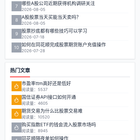
哪些A股公司近期获得机构调研关注
7
页
2026-08-05
A股股票当天买能当天卖吗？
8
2026-08-05
股票抄底都有哪些技巧可以学习
9
2026-07-18
如何在同花顺完成股票期货账户充值操作
10
2026-07-28
热门文章
市盈率ttm高好还是低好
阅读量：5537
国信证券API接口如何开通
阅读量：4605
期货交易为什么比股票交易难
阅读量：10520
购买指数ETF的钱会流入股票市场吗
阅读量：8945
同花顺隔夜单如何操作