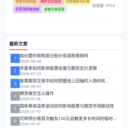
交
债券市场机制
期货合约规则
涨跌幅影响因素
阅读量: 4524
股票涨跌幅限制
金融交易监管
易
监
管】
功
最新文章
文
能
高价要约收购首日股价有涨跌限制吗
1
区
2026-08-06
章
市盈率如何影响股票估值与期货定价逻辑
2
列
2026-07-22
股票期货交易中如何把握线上回抽的入场时机
3
表
2026-08-07
期货做空怎么操作
4
-
2026-07-18
国库券收益率波动如何影响股票与期货市场联动性
5
第
2026-07-10
可转债价格首次触及130元会触发多长时间的临时停牌
6
页
2026-07-21