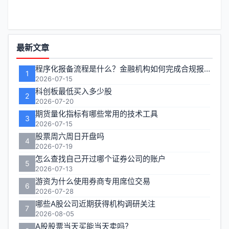
比
管
功
理】
最新文章
能
文
程序化报备流程是什么？金融机构如何完成合规报备
1
区
2026-07-15
章
科创板最低买入多少股
2
2026-07-20
列
期货量化指标有哪些常用的技术工具
3
2026-07-15
表
股票周六周日开盘吗
4
2026-07-19
-
怎么查找自己开过哪个证券公司的账户
5
2026-07-13
第
游资为什么使用券商专用席位交易
6
2026-07-28
页
哪些A股公司近期获得机构调研关注
7
2026-08-05
A股股票当天买能当天卖吗？