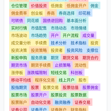
仓位管理
价值投资
低佣金
低佣金开户
佣金
佣金费率
创业板
券商
券商选择
印花税
可转债
同花顺
国债逆回购
基本面分析
实时行情
市值配售
市场动态
市场情绪
市场波动
市场趋势
开户
开户流程
成交量
成交量分析
手续费
技术分析
技术指标
投资
投资决策
投资策略
投资者
投资风险
支撑位
新股申购
服务质量
期货
期货交易
期货合约
期货市场
期货手续费
止损策略
流动性
涨停板
涨跌幅限制
短线交易
科创板
移动平均线
程序化交易
线上开户
股市
股指期货
股票
股票交易
股票估值
股票佣金
股票市场
股票开户
股票投资
股票数据
股票账户
自动化交易
融资融券
证券交易
证券公司
证券开户
证券账户
财务指标