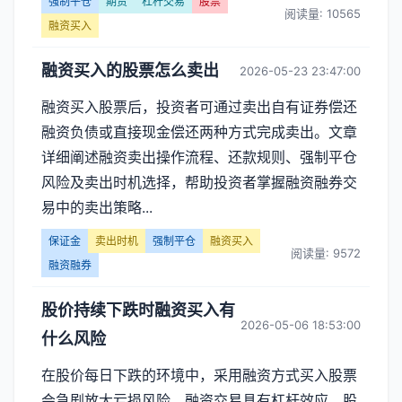
买
强制平仓
期货
杠杆交易
股票
阅读量: 10565
融资买入
入】
融资买入的股票怎么卖出
2026-05-23 23:47:00
文
融资买入股票后，投资者可通过卖出自有证券偿还
章
融资负债或直接现金偿还两种方式完成卖出。文章
列
详细阐述融资卖出操作流程、还款规则、强制平仓
风险及卖出时机选择，帮助投资者掌握融资融券交
表
易中的卖出策略...
-
保证金
卖出时机
强制平仓
融资买入
阅读量: 9572
融资融券
第
股价持续下跌时融资买入有
页
2026-05-06 18:53:00
什么风险
在股价每日下跌的环境中，采用融资方式买入股票
会急剧放大亏损风险。融资交易具有杠杆效应，股