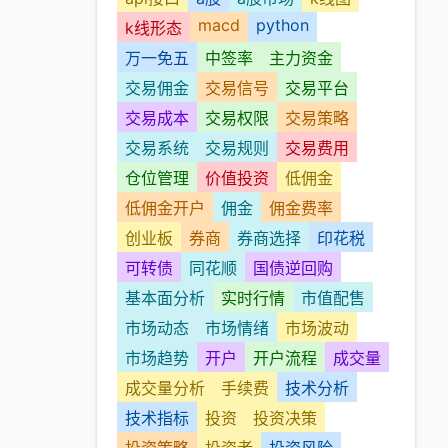
macd
python
k线形态
万一免五
中签率
主力资金
交易佣金
交易信号
交易平台
交易成本
交易权限
交易策略
交易系统
交易规则
交易费用
仓位管理
价值投资
低佣金
低佣金开户
佣金
佣金费率
创业板
券商
券商选择
印花税
可转债
同花顺
国债逆回购
基本面分析
实时行情
市值配售
市场动态
市场情绪
市场波动
市场趋势
开户
开户流程
成交量
成交量分析
手续费
技术分析
技术指标
投资
投资决策