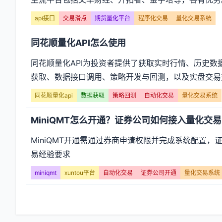
易
api接口
交易滑点
期货量化平台
程序化交易
量化交易系统
系
同花顺量化API怎么使用
统】
同花顺量化API为投资者提供了获取实时行情、历史
文
获取、数据接口调用、策略开发与回测，以及实盘交易对
章
同花顺量化api
数据获取
策略回测
自动化交易
量化交易系统
列
MiniQMT怎么开通？证券公司如何接入量化交
表
MiniQMT开通需通过券商申请权限并完成系统配置
-
易经验要求
miniqmt
xuntou平台
自动化交易
证券公司开通
量化交易系统
第
页