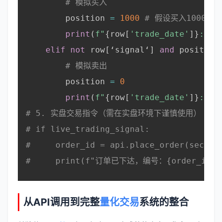
# 模拟买入
        position 
=
1000
# 假设买入1000股
print
(
f"
{
row
[
'trade_date'
]
}
: 买
elif
not
 row
[
‘signal‘
]
and
 position
# 模拟卖出
        position 
=
0
print
(
f"
{
row
[
'trade_date'
]
}
: 卖
# 5. 实盘交易指令（需在实盘环境下谨慎使用）
# if live_trading_signal:
#     order_id = api.place_order(securi
#     print(f"订单已下达，编号：{order_id}"
从API调用到完整
量化交易
系统的整合