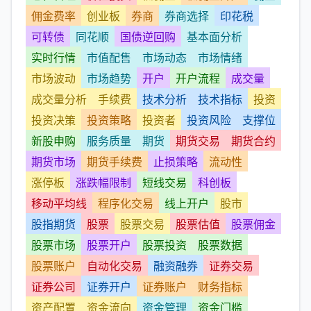
佣金费率
创业板
券商
券商选择
印花税
可转债
同花顺
国债逆回购
基本面分析
实时行情
市值配售
市场动态
市场情绪
市场波动
市场趋势
开户
开户流程
成交量
成交量分析
手续费
技术分析
技术指标
投资
投资决策
投资策略
投资者
投资风险
支撑位
新股申购
服务质量
期货
期货交易
期货合约
期货市场
期货手续费
止损策略
流动性
涨停板
涨跌幅限制
短线交易
科创板
移动平均线
程序化交易
线上开户
股市
股指期货
股票
股票交易
股票估值
股票佣金
股票市场
股票开户
股票投资
股票数据
股票账户
自动化交易
融资融券
证券交易
证券公司
证券开户
证券账户
财务指标
资产配置
资金流向
资金管理
资金门槛