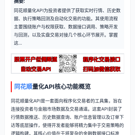
摘要:
信
标
同花顺量化API为投资者提供了获取实时行情、历史数
息
据、执行策略回测及自动化交易的功能。其使用流程
签
主要围绕账户与权限获取、数据接口调用、策略开发
与回测，以及实盘交易对接几个核心环节展开。掌握
这...
同花顺
量化API核心功能概览
同花顺量化API是一套面向程序化交易者的工具集，旨在
连接投资者与金融市场数据及交易通道。这套API封装了
行情数据推送、历史数据查询、账户信息管理以及订单下
达等底层操作，使得开发者能够将精力集中于交易策略的
逻辑构建。其核心价值在于将复杂的金融数据接口标准