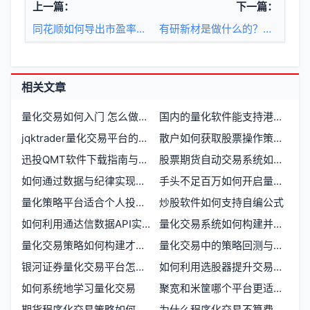
上一篇：
下一篇：
同花顺如何导出市盈率指标数据
有研新材是做什么的？有研申购怎么参与？
相关文章
量化交易如何入门 怎么做量化交易
国内的量化软件能支持港股吗
jqktrader量化交易平台的功能与应用
散户如何获取股票操作策略资源
迅投QMT软件下载指南与量化交易入门
股票期货自动交易系统如何使用赫兹量化工具
如何通过数据与纪律实现量化炒股
手头不足百万如何开启量化交易通道
量化策略平台适合个人投资者吗
炒股软件如何支持自编公式
如何利用通达信数据API实现股票期货高效数据对接
量化交易系统如何构建并实现稳定盈利
量化交易策略如何构建才能盈利
量化交易中的策略回测与风险控制
银河证券量化交易平台怎么样 量化投资者必看指南
如何利用选股器提升交易效率与准确性
如何系统地学习量化交易
聚宽和米筐哪个平台更适合量化交易新手入门
期货程序化交易策略如何实现稳定盈利
为什么程序化交易不算费用很容易赚钱