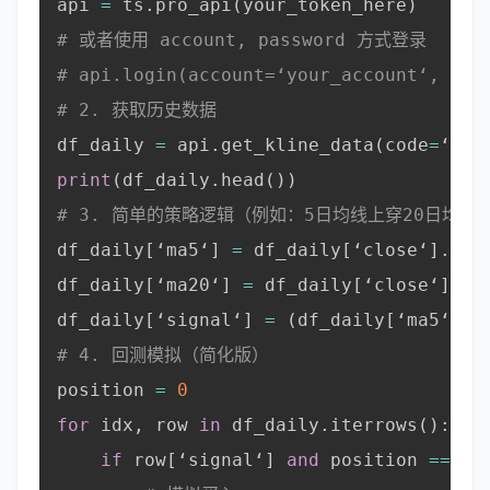
api 
=
 ts
.
pro_api
(
your_token_here
)
# 或者使用 account, password 方式登录
# api.login(account=‘your_account‘, pas
# 2. 获取历史数据
df_daily 
=
 api
.
get_kline_data
(
code
=
‘
000
print
(
df_daily
.
head
(
)
)
# 3. 简单的策略逻辑（例如：5日均线上穿20日均线
df_daily
[
‘ma5‘
]
=
 df_daily
[
‘close‘
]
.
rol
df_daily
[
‘ma20‘
]
=
 df_daily
[
‘close‘
]
.
ro
df_daily
[
‘signal‘
]
=
(
df_daily
[
‘ma5‘
]
>
# 4. 回测模拟（简化版）
position 
=
0
for
 idx
,
 row 
in
 df_daily
.
iterrows
(
)
:
if
 row
[
‘signal‘
]
and
 position 
==
0
: